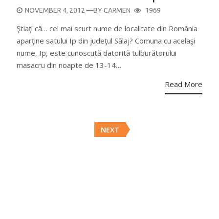
POSTED
NOVEMBER 4, 2012
—BY
CARMEN
1969
ON
Ştiaţi că… cel mai scurt nume de localitate din România
aparţine satului Ip din judeţul Sălaj? Comuna cu acelaşi
nume, Ip, este cunoscută datorită tulburătorului
masacru din noapte de 13-14…
Read More
Posts
NEXT
navigation