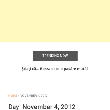
TRENDING NOW
aţi
Ştiaţi că… Barza este o pasăre mută?
Știa
o
›
HOME
NOVEMBER 4, 2012
Day:
November 4, 2012