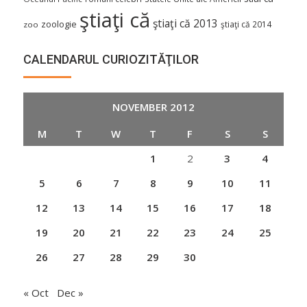
ştiaţi că
ştiaţi că 2013
zoologie
ştiaţi că 2014
zoo
CALENDARUL CURIOZITĂŢILOR
NOVEMBER 2012
M
T
W
T
F
S
S
1
2
3
4
5
6
7
8
9
10
11
12
13
14
15
16
17
18
19
20
21
22
23
24
25
26
27
28
29
30
« Oct
Dec »