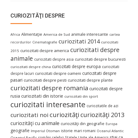
CURIOZITĂŢI DESPRE
Alimentaţie
animale interesante
America de Sud
Africa
cartea
curiozitati 2014
curiozitati
recordurilor
Cinematografie
curiozitati despre
curiozitati despre america
2015
animale
curiozitati despre asia
curiozitati despre bucuresti
curiozitati despre europa
curiozitati
curiozitati despre china
curiozitati despre
despre lacuri
curiozitati despre oameni
pasari
curiozitati despre pesti
curiozitati despre plante
curiozitati despre romania
curiozitati despre
curiozitati din istorie
rusia
curiozitati din sport
curiozitati interesante
curiozitatile de azi
curiozităţi
curiozităţi 2013
curiozitati noi
curiozităţi cu animale
curiozităţi din geografie
Europa
geografie
istorie
mari romani
Imperiul Otoman
Oceanul Atlantic
stiai ca
români celebri
Statele Unite ale Americii
Oceanul Pacific