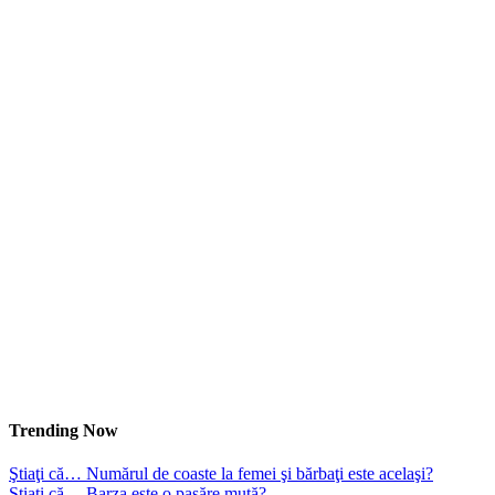
Trending Now
Ştiaţi că… Numărul de coaste la femei şi bărbaţi este acelaşi?
Ştiaţi că… Barza este o pasăre mută?