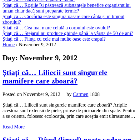
Știați că… Roşiile îsi păstrează substanţele benefice organismului
uman chiar dacă sunt preparate termic?
Ştiaţi că… Ciocârlia este singura pasăre care cântă şi in timpul
zborului?
Știaţi că… Cea mai mare celulă a corpului este ovulul?
Ştiaţi că… Stejarul nu produce ghinde până la vârsta de 50 de ani?
Ştiaţi că… Fiinţa cu cele mai multe oase este crapul?
Home
›
November 9, 2012
Day:
November 9, 2012
Ştiaţi că… Liliecii sunt singurele
mamifere care zboară?
Posted on
November 9, 2012
—by
Carmen
1808
Ştiaţi că… Liliecii sunt singurele mamifere care zboară? Aripile
acestora sunt extensii de piele, prinse de picioarele din spate. Pentru
a se orienta, folosesc ecolocaţia, prin care aceştia emit ultrasunete…
Read More