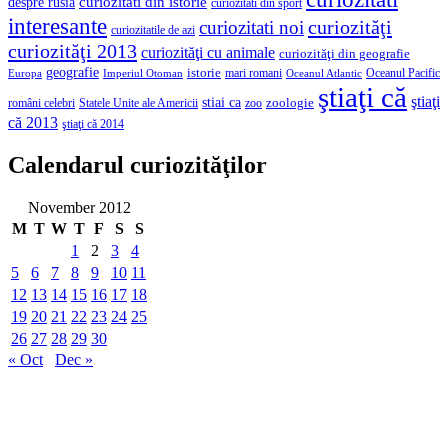
curiozitati din istorie
despre rusia
curiozitati din sport
interesante
curiozităţi
curiozitati noi
curiozitatile de azi
curiozităţi 2013
curiozităţi cu animale
curiozităţi din geografie
geografie
istorie
mari romani
Imperiul Otoman
Oceanul Pacific
Europa
Oceanul Atlantic
ştiaţi că
ştiaţi
stiai ca
români celebri
Statele Unite ale Americii
zoologie
zoo
că 2013
ştiaţi că 2014
Calendarul curiozităţilor
November 2012
M
T
W
T
F
S
S
1
2
3
4
5
6
7
8
9
10
11
12
13
14
15
16
17
18
19
20
21
22
23
24
25
26
27
28
29
30
« Oct
Dec »