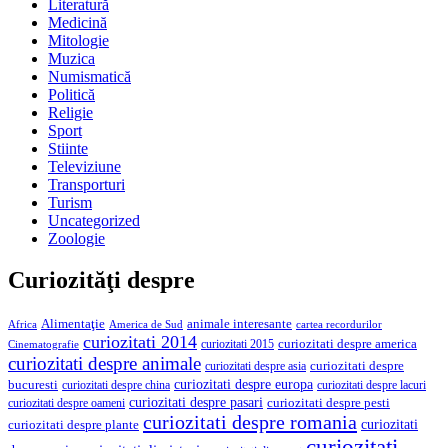
Literatură
Medicină
Mitologie
Muzica
Numismatică
Politică
Religie
Sport
Stiinte
Televiziune
Transporturi
Turism
Uncategorized
Zoologie
Curiozităţi despre
Alimentaţie
animale interesante
America de Sud
Africa
cartea recordurilor
curiozitati 2014
curiozitati despre america
curiozitati 2015
Cinematografie
curiozitati despre animale
curiozitati despre asia
curiozitati despre
curiozitati despre europa
bucuresti
curiozitati despre lacuri
curiozitati despre china
curiozitati despre pasari
curiozitati despre pesti
curiozitati despre oameni
curiozitati despre romania
curiozitati
curiozitati despre plante
curiozitati