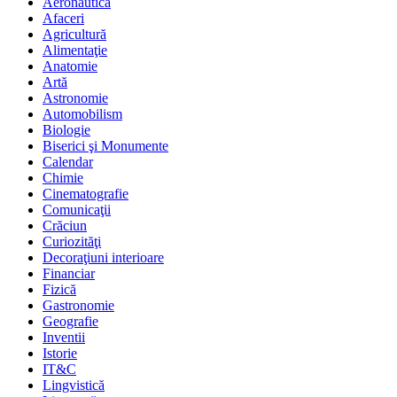
Aeronautica
Afaceri
Agricultură
Alimentaţie
Anatomie
Artă
Astronomie
Automobilism
Biologie
Biserici şi Monumente
Calendar
Chimie
Cinematografie
Comunicaţii
Crăciun
Curiozităţi
Decoraţiuni interioare
Financiar
Fizică
Gastronomie
Geografie
Inventii
Istorie
IT&C
Lingvistică