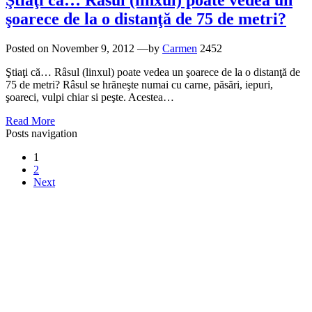
Ştiaţi că… Râsul (linxul) poate vedea un
şoarece de la o distanţă de 75 de metri?
Posted on
November 9, 2012
—by
Carmen
2452
Ştiaţi că… Râsul (linxul) poate vedea un şoarece de la o distanţă de
75 de metri? Râsul se hrăneşte numai cu carne, păsări, iepuri,
şoareci, vulpi chiar si peşte. Acestea…
Read More
Posts navigation
1
2
Next