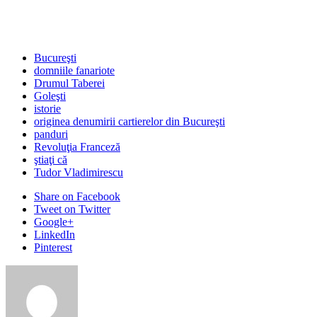
Bucureşti
domniile fanariote
Drumul Taberei
Goleşti
istorie
originea denumirii cartierelor din Bucureşti
panduri
Revoluţia Franceză
ştiaţi că
Tudor Vladimirescu
Share
on Facebook
Tweet
on Twitter
Google+
LinkedIn
Pinterest