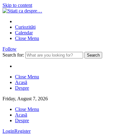
Skip to content
Curiozităţi
Calendar
Close Menu
Follow
Search for:
Close Menu
Acasă
Despre
Friday, August 7, 2026
Close Menu
Acasă
Despre
Login
Register