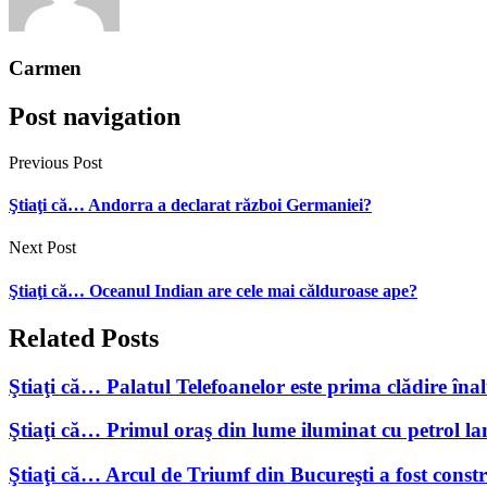
Carmen
Post navigation
Previous Post
Ştiaţi că… Andorra a declarat război Germaniei?
Next Post
Ştiaţi că… Oceanul Indian are cele mai călduroase ape?
Related Posts
Ştiaţi că… Palatul Telefoanelor este prima clădire îna
Ştiaţi că… Primul oraş din lume iluminat cu petrol l
Ştiaţi că… Arcul de Triumf din Bucureşti a fost cons