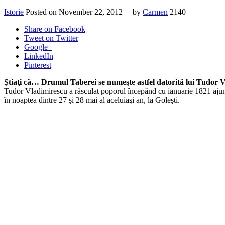
Istorie
Posted on
November 22, 2012
—by
Carmen
2140
Share
on Facebook
Tweet
on Twitter
Google+
LinkedIn
Pinterest
Ştiaţi că… Drumul Taberei se numeşte astfel datorită lui Tudor Vla
Tudor Vladimirescu a răsculat poporul începând cu ianuarie 1821 ajung
în noaptea dintre 27 şi 28 mai al aceluiaşi an, la Goleşti.