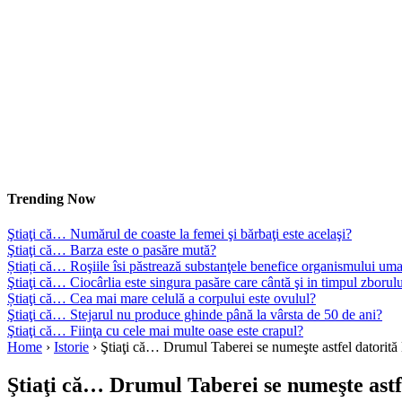
Trending Now
Ştiaţi că… Numărul de coaste la femei şi bărbaţi este acelaşi?
Ştiaţi că… Barza este o pasăre mută?
Știați că… Roşiile îsi păstrează substanţele benefice organismului uma
Ştiaţi că… Ciocârlia este singura pasăre care cântă şi in timpul zborul
Știaţi că… Cea mai mare celulă a corpului este ovulul?
Ştiaţi că… Stejarul nu produce ghinde până la vârsta de 50 de ani?
Ştiaţi că… Fiinţa cu cele mai multe oase este crapul?
Home
›
Istorie
›
Ştiaţi că… Drumul Taberei se numeşte astfel datorită
Ştiaţi că… Drumul Taberei se numeşte astf