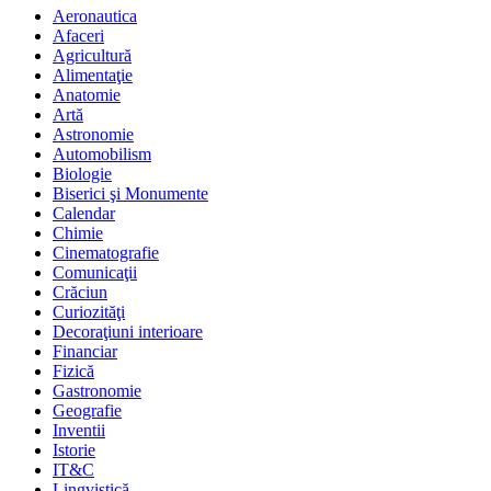
Aeronautica
Afaceri
Agricultură
Alimentaţie
Anatomie
Artă
Astronomie
Automobilism
Biologie
Biserici şi Monumente
Calendar
Chimie
Cinematografie
Comunicaţii
Crăciun
Curiozităţi
Decoraţiuni interioare
Financiar
Fizică
Gastronomie
Geografie
Inventii
Istorie
IT&C
Lingvistică