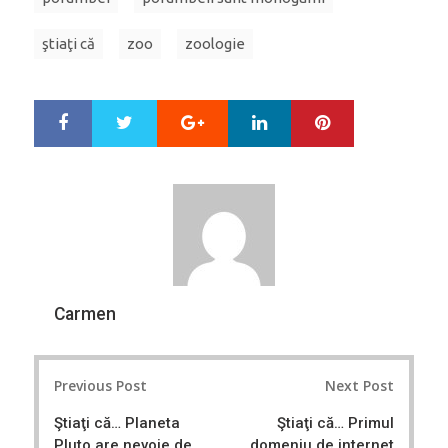
ştiaţi că
zoo
zoologie
Google+
LinkedIn
Pinterest
S
T
h
w
a
e
r
e
e
t
Carmen
Post
Previous Post
Next Post
navigation
Ştiaţi că… Planeta
Ştiaţi că… Primul
Pluto are nevoie de
domeniu de internet