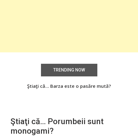
TRENDING NOW
Știați că… Roşiile îsi păstrează substanţele benefice
Ştiaţi că… Barza este o pasăre mută?
Şti
organismului uman chiar dacă sunt preparate
termic?
Ştiaţi că… Porumbeii sunt
monogami?