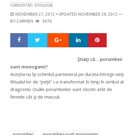
CURIOZITĂŢI
ZOOLOGIE
POSTED
NOVEMBER 27, 2012
• UPDATED NOVEMBER 29, 2012
—
ON
BY
CARMEN
3676
Google+
LinkedIn
Pinterest
S
T
h
w
a
e
r
e
Ştiaţi că… porumbeii
e
t
sunt monogami?
Aceştia nu îşi schimbă partenerul pe durata întregii vieţi.
Ritualul lor de “peţit” i-a transformat în timp în simbol al
dragostei. Ouăle porumbeilor sunt clocite atât de
femele cât şi de masculi.
porumbei
porumbeii sunt monogami