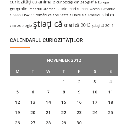
curiozităţi cu animale
curiozităţi din geografie
Europa
geografie
istorie
mari romani
Imperiul Otoman
Oceanul Atlantic
stiai ca
români celebri
Statele Unite ale Americii
Oceanul Pacific
ştiaţi că
ştiaţi că 2013
zoologie
ştiaţi că 2014
zoo
CALENDARUL CURIOZITĂŢILOR
NOVEMBER 2012
M
T
W
T
F
S
S
1
2
3
4
5
6
7
8
9
10
11
12
13
14
15
16
17
18
19
20
21
22
23
24
25
26
27
28
29
30