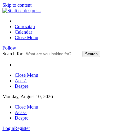
Skip to content
Curiozităţi
Calendar
Close Menu
Follow
Search for:
Close Menu
Acasă
Despre
Monday, August 10, 2026
Close Menu
Acasă
Despre
Login
Register