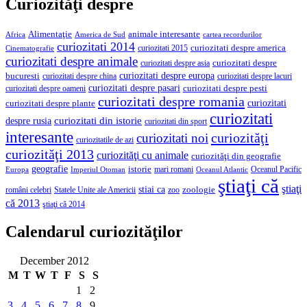
Curiozităţi despre
Alimentaţie
animale interesante
America de Sud
Africa
cartea recordurilor
curiozitati 2014
curiozitati despre america
curiozitati 2015
Cinematografie
curiozitati despre animale
curiozitati despre asia
curiozitati despre
curiozitati despre europa
bucuresti
curiozitati despre lacuri
curiozitati despre china
curiozitati despre pasari
curiozitati despre pesti
curiozitati despre oameni
curiozitati despre romania
curiozitati
curiozitati despre plante
curiozitati
curiozitati din istorie
despre rusia
curiozitati din sport
interesante
curiozităţi
curiozitati noi
curiozitatile de azi
curiozităţi 2013
curiozităţi cu animale
curiozităţi din geografie
geografie
istorie
mari romani
Imperiul Otoman
Oceanul Pacific
Europa
Oceanul Atlantic
ştiaţi că
ştiaţi
stiai ca
români celebri
Statele Unite ale Americii
zoologie
zoo
că 2013
ştiaţi că 2014
Calendarul curiozităţilor
December 2012
M
T
W
T
F
S
S
1
2
3
4
5
6
7
8
9