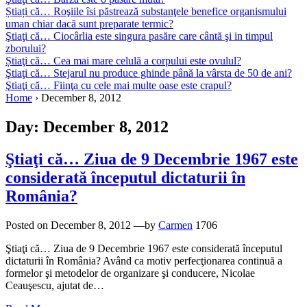
Știați că… Roşiile îsi păstrează substanţele benefice organismului
uman chiar dacă sunt preparate termic?
Ştiaţi că… Ciocârlia este singura pasăre care cântă şi in timpul
zborului?
Știaţi că… Cea mai mare celulă a corpului este ovulul?
Ştiaţi că… Stejarul nu produce ghinde până la vârsta de 50 de ani?
Ştiaţi că… Fiinţa cu cele mai multe oase este crapul?
Home
›
December 8, 2012
Day:
December 8, 2012
Ştiaţi că… Ziua de 9 Decembrie 1967 este
considerată începutul dictaturii în
România?
Posted on
December 8, 2012
—by
Carmen
1706
Ştiaţi că… Ziua de 9 Decembrie 1967 este considerată începutul
dictaturii în România? Având ca motiv perfecţionarea continuă a
formelor şi metodelor de organizare şi conducere, Nicolae
Ceauşescu, ajutat de…