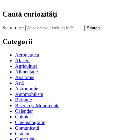
Caută curiozităţi
Search for:
Categorii
Aeronautica
Afaceri
Agricultură
Alimentaţie
Anatomie
Artă
Astronomie
Automobilism
Biologie
Biserici şi Monumente
Calendar
Chimie
Cinematografie
Comunicaţii
Crăciun
Curiozităţi