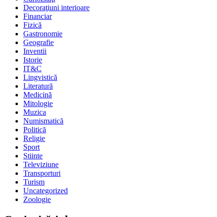
Decoraţiuni interioare
Financiar
Fizică
Gastronomie
Geografie
Inventii
Istorie
IT&C
Lingvistică
Literatură
Medicină
Mitologie
Muzica
Numismatică
Politică
Religie
Sport
Stiinte
Televiziune
Transporturi
Turism
Uncategorized
Zoologie