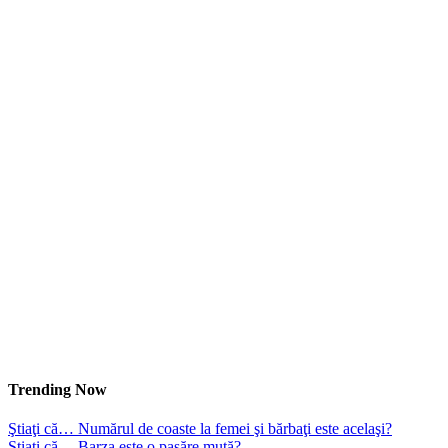
Trending Now
Ştiaţi că… Numărul de coaste la femei şi bărbaţi este acelaşi?
Ştiaţi că… Barza este o pasăre mută?