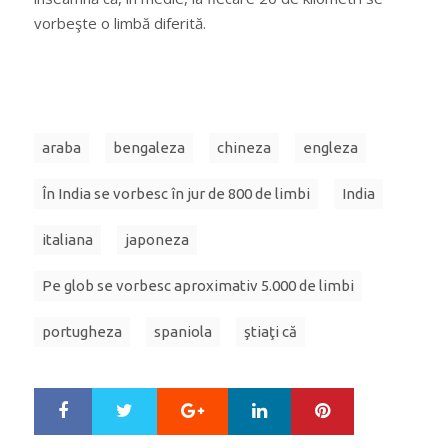
vorbeşte o limbă diferită.
araba
bengaleza
chineza
engleza
În India se vorbesc în jur de 800 de limbi
India
italiana
japoneza
Pe glob se vorbesc aproximativ 5.000 de limbi
portugheza
spaniola
ştiaţi că
Google+
LinkedIn
Pinterest
S
T
h
w