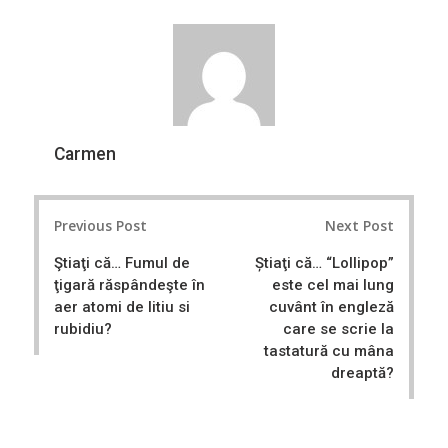
a
e
r
e
e
t
Carmen
Post
Previous Post
Next Post
navigation
Ştiaţi că… Fumul de
Știaţi că… “Lollipop”
ţigară răspândeşte în
este cel mai lung
aer atomi de litiu si
cuvânt în engleză
rubidiu?
care se scrie la
tastatură cu mâna
dreaptă?