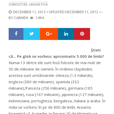
CURIOZITĂŢI
LINGVISTICĂ
POSTED
DECEMBER 11, 2012
• UPDATED DECEMBER 11, 2012
—
ON
BY
CARMEN
1494
Google+
LinkedIn
Pinterest
S
T
h
w
a
e
r
e
Ştiati
e
t
că… Pe glob se vorbesc aproximativ 5.000 de limbi?
Numai 13 dintre ele sunt însă folosite de mai mult de
50 de milioane de oameni. În ordinea răspândirii,
acestea sunt următoarele: chineza (1.3 miliarde),
engleza (380 de milioane), spaniola (332
milioane),franceza (256 milioane), germana (185
milioane), rusa (167 milioane), japoneza (127 milioane),
indoneziana, portugheza, bengaleza, italiana și araba. În
India se vorbesc în jur de 800 de limbi. Aceasta
înseamnă că, în medie, la fiecare 20 de kilometri se