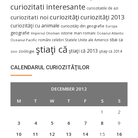
curiozitati interesante
curiozitatile de azi
curiozităţi
curiozităţi 2013
curiozitati noi
curiozităţi cu animale
curiozităţi din geografie
Europa
geografie
istorie
mari romani
Imperiul Otoman
Oceanul Atlantic
stiai ca
români celebri
Statele Unite ale Americii
Oceanul Pacific
ştiaţi că
ştiaţi că 2013
zoologie
ştiaţi că 2014
zoo
CALENDARUL CURIOZITĂŢILOR
DECEMBER 2012
M
T
W
T
F
S
S
1
2
3
4
5
6
7
8
9
10
11
12
13
14
15
16