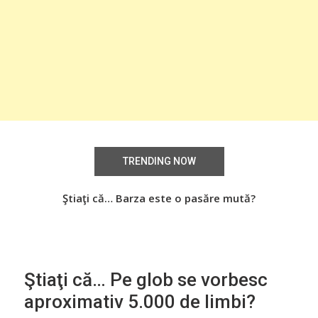
TRENDING NOW
Știați că… Roşiile îsi păstrează substanţele benefice
Ştiaţi că… Barza este o pasăre mută?
Şti
organismului uman chiar dacă sunt preparate
termic?
Ştiaţi că… Pe glob se vorbesc
aproximativ 5.000 de limbi?