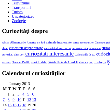
Televiziune
Transporturi
Turism
Uncategorized
Zoologie
Curiozităţi despre
Alimentaţie
animale interesante
America de Sud
Africa
cartea recordurilor
Cinematograf
curioz
curiozitati despre europa
curiozitati despre lacuri
curiozitati despre oameni
china
curiozitati interesante
curiozit
curiozitatile de azi
curiozitati din sport
ş
stiai ca
români celebri
Statele Unite ale Americii
zoologie
Oceanul Pacific
zoo
Atlantic
Calendarul curiozităţilor
January 2013
M
T
W
T
F
S
S
1
2
3
4
5
6
7
8
9
10
11
12
13
14
15
16
17
18
19
20