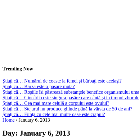
Trending Now
Ştiaţi că… Numărul de coaste la femei şi bărbaţi este acelaşi?
Ştiaţi că… Barza este o pasăre mută?
Știați că… Roşiile îsi păstrează substanţele benefice organismului uma
Ştiaţi că… Ciocârlia este singura pasăre care cântă şi in timpul zborul
Știaţi că… Cea mai mare celulă a corpului este ovulul?
Ştiaţi că… Stejarul nu produce ghinde până la vârsta de 50 de ani?
Ştiaţi că… Fiinţa cu cele mai multe oase este crapul?
Home
›
January 6, 2013
Day:
January 6, 2013