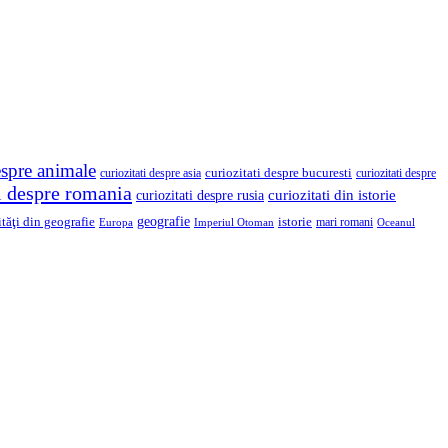
espre animale
curiozitati despre asia
curiozitati despre bucuresti
curiozitati despre
ti despre romania
curiozitati din istorie
curiozitati despre rusia
geografie
ităţi din geografie
istorie
mari romani
Imperiul Otoman
Europa
Oceanul