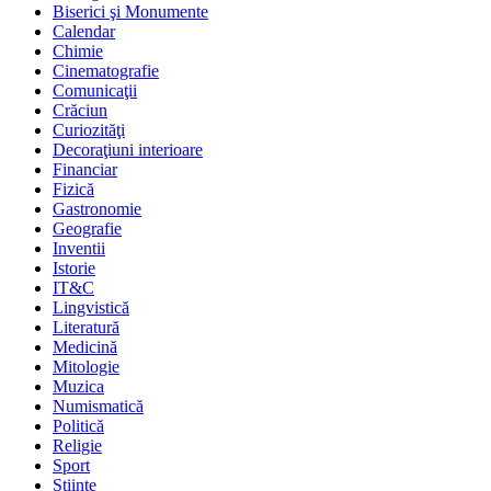
Biserici şi Monumente
Calendar
Chimie
Cinematografie
Comunicaţii
Crăciun
Curiozităţi
Decoraţiuni interioare
Financiar
Fizică
Gastronomie
Geografie
Inventii
Istorie
IT&C
Lingvistică
Literatură
Medicină
Mitologie
Muzica
Numismatică
Politică
Religie
Sport
Stiinte