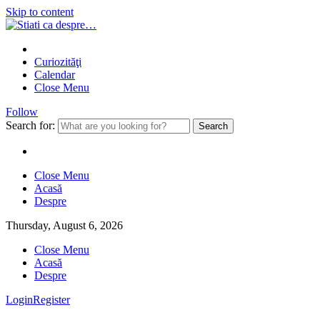
Skip to content
Curiozităţi
Calendar
Close Menu
Follow
Search for:
Close Menu
Acasă
Despre
Thursday, August 6, 2026
Close Menu
Acasă
Despre
Login
Register