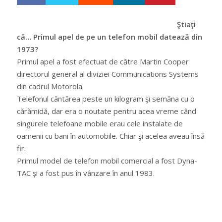
h
w
a
e
r
e
Ştiaţi
e
t
că… Primul apel de pe un telefon mobil datează din
1973?
Primul apel a fost efectuat de către Martin Cooper
directorul general al diviziei Communications Systems
din cadrul Motorola.
Telefonul cântărea peste un kilogram şi semăna cu o
cărămidă, dar era o noutate pentru acea vreme când
singurele telefoane mobile erau cele instalate de
oamenii cu bani în automobile. Chiar şi acelea aveau însă
fir.
Primul model de telefon mobil comercial a fost Dyna-
TAC şi a fost pus în vânzare în anul 1983.