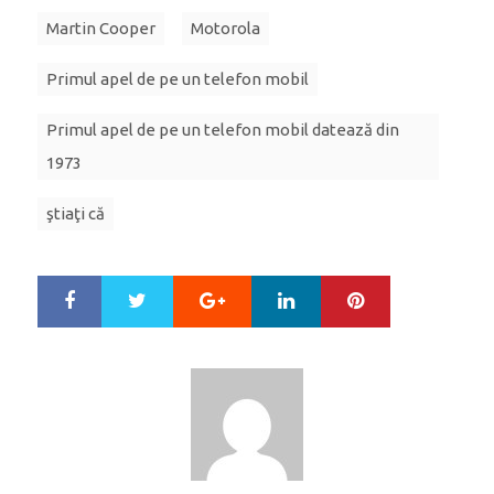
Martin Cooper
Motorola
Primul apel de pe un telefon mobil
Primul apel de pe un telefon mobil datează din
1973
ştiaţi că
Google+
LinkedIn
Pinterest
S
T
h
w
a
e
r
e
e
t