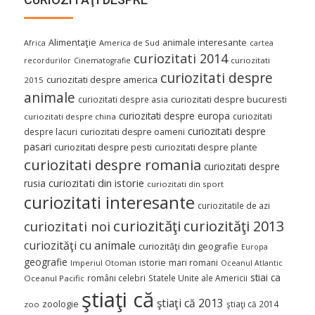
Alimentaţie
animale interesante
America de Sud
Africa
cartea
curiozitati 2014
curiozitati
recordurilor
Cinematografie
curiozitati despre
curiozitati despre america
2015
animale
curiozitati despre asia
curiozitati despre bucuresti
curiozitati despre europa
curiozitati
curiozitati despre china
curiozitati despre
despre lacuri
curiozitati despre oameni
pasari
curiozitati despre pesti
curiozitati despre plante
curiozitati despre romania
curiozitati despre
curiozitati din istorie
rusia
curiozitati din sport
curiozitati interesante
curiozitatile de azi
curiozităţi
curiozităţi 2013
curiozitati noi
curiozităţi cu animale
curiozităţi din geografie
Europa
geografie
istorie
mari romani
Imperiul Otoman
Oceanul Atlantic
stiai ca
români celebri
Statele Unite ale Americii
Oceanul Pacific
ştiaţi că
ştiaţi că 2013
zoologie
ştiaţi că 2014
zoo