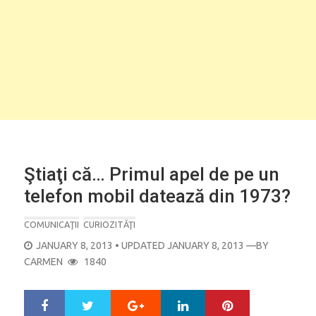
Ştiaţi că… Primul apel de pe un
telefon mobil datează din 1973?
COMUNICAŢII
CURIOZITĂŢI
POSTED
JANUARY 8, 2013
• UPDATED JANUARY 8, 2013
—BY
ON
CARMEN
1840
Google+
LinkedIn
Pinterest
S
T