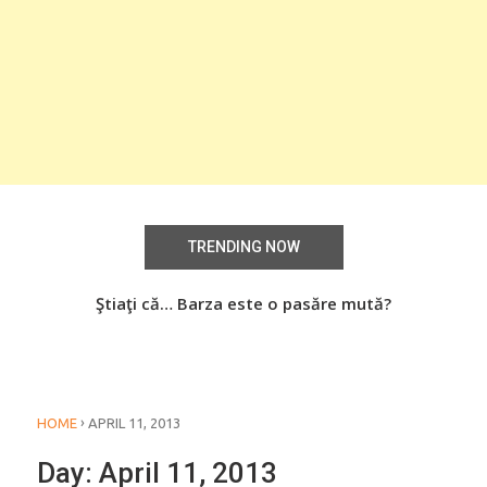
TRENDING NOW
aţi
Ştiaţi că… Barza este o pasăre mută?
Știa
o
›
HOME
APRIL 11, 2013
Day:
April 11, 2013