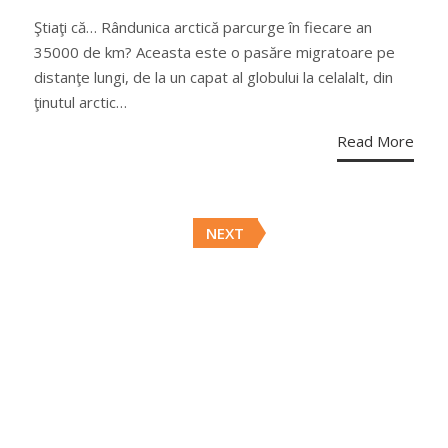
ON
Ştiaţi că… Rândunica arctică parcurge în fiecare an
35000 de km? Aceasta este o pasăre migratoare pe
distanţe lungi, de la un capat al globului la celalalt, din
ţinutul arctic…
Read More
Posts
NEXT
navigation