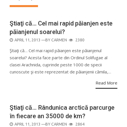
Ştiaţi că… Cel mai rapid păianjen este
păianjenul soarelui?
POSTED
APRIL 11, 2013
—BY
CARMEN
2380
ON
Ştiaţi că… Cel mai rapid păianjen este păianjenul
soarelui? Acesta face parte din Ordinul Solifugae al
clasei Arachnida, cuprinde peste 1000 de specii
cunoscute şi este reprezentat de păianjenii cămila,…
Read More
Ştiaţi că… Rândunica arctică parcurge
în fiecare an 35000 de km?
POSTED
APRIL 11, 2013
—BY
CARMEN
2864