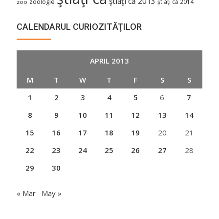
ştiaţi că 2013
zoologie
ştiaţi că 2014
zoo
CALENDARUL CURIOZITĂŢILOR
APRIL 2013
M
T
W
T
F
S
S
1
2
3
4
5
6
7
8
9
10
11
12
13
14
15
16
17
18
19
20
21
22
23
24
25
26
27
28
29
30
« Mar
May »