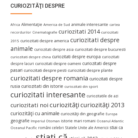
CURIOZITĂŢI DESPRE
Alimentaţie
animale interesante
America de Sud
Africa
cartea
curiozitati 2014
curiozitati
recordurilor
Cinematografie
curiozitati despre
curiozitati despre america
2015
animale
curiozitati despre asia
curiozitati despre bucuresti
curiozitati despre europa
curiozitati
curiozitati despre china
curiozitati despre
despre lacuri
curiozitati despre oameni
pasari
curiozitati despre pesti
curiozitati despre plante
curiozitati despre romania
curiozitati despre
curiozitati din istorie
rusia
curiozitati din sport
curiozitati interesante
curiozitatile de azi
curiozităţi
curiozităţi 2013
curiozitati noi
curiozităţi cu animale
curiozităţi din geografie
Europa
geografie
istorie
mari romani
Imperiul Otoman
Oceanul Atlantic
stiai ca
români celebri
Statele Unite ale Americii
Oceanul Pacific
ştiaţi că