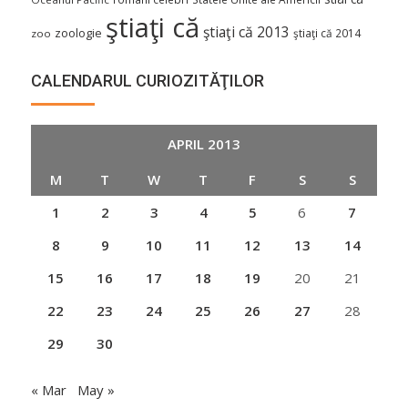
ştiaţi că
ştiaţi că 2013
zoologie
ştiaţi că 2014
zoo
CALENDARUL CURIOZITĂŢILOR
APRIL 2013
M
T
W
T
F
S
S
1
2
3
4
5
6
7
8
9
10
11
12
13
14
15
16
17
18
19
20
21
22
23
24
25
26
27
28
29
30
« Mar
May »