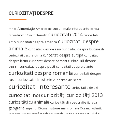
CURIOZITĂŢI DESPRE
Alimentaţie
animale interesante
America de Sud
Africa
cartea
curiozitati 2014
curiozitati
recordurilor
Cinematografie
curiozitati despre
curiozitati despre america
2015
animale
curiozitati despre asia
curiozitati despre bucuresti
curiozitati despre europa
curiozitati
curiozitati despre china
curiozitati despre
despre lacuri
curiozitati despre oameni
pasari
curiozitati despre pesti
curiozitati despre plante
curiozitati despre romania
curiozitati despre
curiozitati din istorie
rusia
curiozitati din sport
curiozitati interesante
curiozitatile de azi
curiozităţi
curiozităţi 2013
curiozitati noi
curiozităţi cu animale
curiozităţi din geografie
Europa
geografie
istorie
mari romani
Imperiul Otoman
Oceanul Atlantic
stiai ca
români celebri
Statele Unite ale Americii
Oceanul Pacific