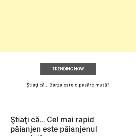
TRENDING NOW
Știați că… Roşiile îsi păstrează substanţele benefice
Ştiaţi că… Barza este o pasăre mută?
Şti
organismului uman chiar dacă sunt preparate
termic?
Ştiaţi că… Cel mai rapid
păianjen este păianjenul