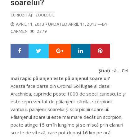
soarelui?
CURIOZITĂŢI
ZOOLOGIE
POSTED
APRIL 11, 2013
• UPDATED APRIL 11, 2013
—BY
ON
CARMEN
2379
Google+
LinkedIn
Pinterest
S
T
h
w
a
e
r
e
Ştiaţi că… Cel
e
t
mai rapid păianjen este păianjenul soarelui?
Acesta face parte din Ordinul Solifugae al clasei
Arachnida, cuprinde peste 1000 de specii cunoscute şi
este reprezentat de păianjenii cămila, scorpionii
vântului, păiajenii soarelui şi scorpionii soarelui.
Păianjenul soarelui este mai mare decât un scorpion,
poate atinge 15 cm în lungime şi se miscă prin elanuri
scurte de viteză, care pot depaşi 16 km pe oră.