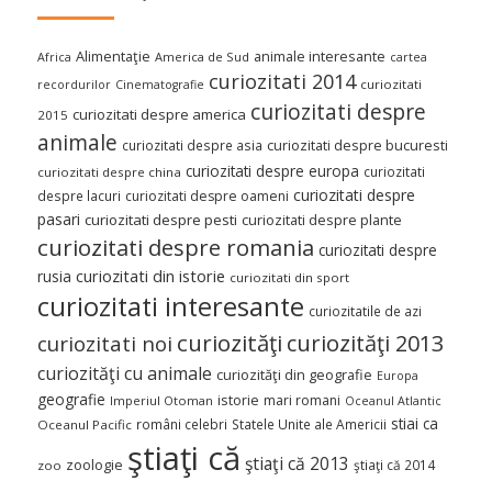
Alimentaţie
animale interesante
America de Sud
Africa
cartea
curiozitati 2014
curiozitati
recordurilor
Cinematografie
curiozitati despre
curiozitati despre america
2015
animale
curiozitati despre asia
curiozitati despre bucuresti
curiozitati despre europa
curiozitati
curiozitati despre china
curiozitati despre
despre lacuri
curiozitati despre oameni
pasari
curiozitati despre pesti
curiozitati despre plante
curiozitati despre romania
curiozitati despre
curiozitati din istorie
rusia
curiozitati din sport
curiozitati interesante
curiozitatile de azi
curiozităţi
curiozităţi 2013
curiozitati noi
curiozităţi cu animale
curiozităţi din geografie
Europa
geografie
istorie
mari romani
Imperiul Otoman
Oceanul Atlantic
stiai ca
români celebri
Statele Unite ale Americii
Oceanul Pacific
ştiaţi că
ştiaţi că 2013
zoologie
ştiaţi că 2014
zoo