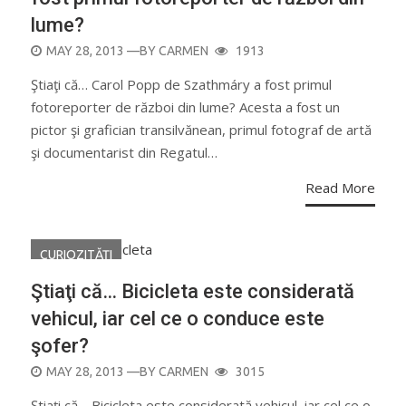
lume?
POSTED
MAY 28, 2013
—BY
CARMEN
1913
ON
Ştiaţi că… Carol Popp de Szathmáry a fost primul
fotoreporter de război din lume? Acesta a fost un
pictor şi grafician transilvănean, primul fotograf de artă
şi documentarist din Regatul…
Read More
CURIOZITĂŢI
Ştiaţi că… Bicicleta este considerată
vehicul, iar cel ce o conduce este
şofer?
POSTED
MAY 28, 2013
—BY
CARMEN
3015
ON
Ştiaţi că… Bicicleta este considerată vehicul, iar cel ce o