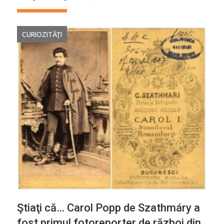
CURIOZITĂŢI
Ştiaţi că… Carol Popp de Szathmáry a
fost primul fotoreporter de război din