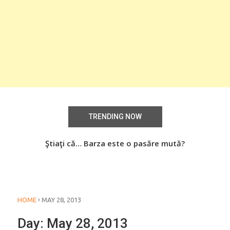
TRENDING NOW
Știați că… Roşiile îsi păstrează substanţele benefice
Ştiaţi că… Barza este o pasăre mută?
Şti
organismului uman chiar dacă sunt preparate
termic?
›
HOME
MAY 28, 2013
Day:
May 28, 2013