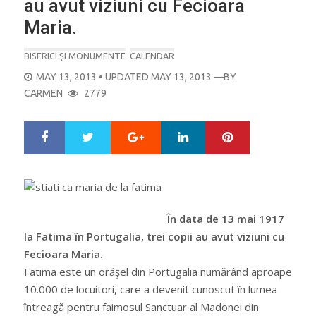
au avut viziuni cu Fecioara
Maria.
BISERICI ŞI MONUMENTE
CALENDAR
POSTED
MAY 13, 2013
• UPDATED MAY 13, 2013
—BY
ON
CARMEN
2779
Google+
LinkedIn
Pinterest
S
T
h
w
a
e
r
e
e
t
În data de 13 mai 1917
la Fatima în Portugalia, trei copii au avut viziuni cu
Fecioara Maria.
Fatima este un orăşel din Portugalia numărând aproape
10.000 de locuitori, care a devenit cunoscut în lumea
întreagă pentru faimosul Sanctuar al Madonei din