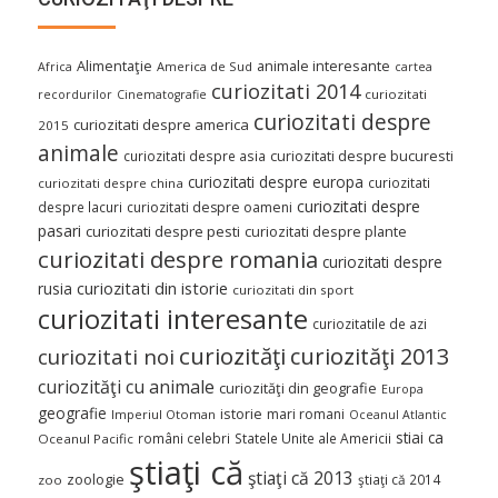
Alimentaţie
animale interesante
America de Sud
Africa
cartea
curiozitati 2014
curiozitati
recordurilor
Cinematografie
curiozitati despre
curiozitati despre america
2015
animale
curiozitati despre asia
curiozitati despre bucuresti
curiozitati despre europa
curiozitati
curiozitati despre china
curiozitati despre
despre lacuri
curiozitati despre oameni
pasari
curiozitati despre pesti
curiozitati despre plante
curiozitati despre romania
curiozitati despre
curiozitati din istorie
rusia
curiozitati din sport
curiozitati interesante
curiozitatile de azi
curiozităţi
curiozităţi 2013
curiozitati noi
curiozităţi cu animale
curiozităţi din geografie
Europa
geografie
istorie
mari romani
Imperiul Otoman
Oceanul Atlantic
stiai ca
români celebri
Statele Unite ale Americii
Oceanul Pacific
ştiaţi că
ştiaţi că 2013
zoologie
ştiaţi că 2014
zoo