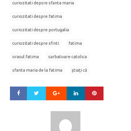
curiozitati depsre sfanta maria
curiozitati despre fatima
curiozitati despre portugalia
curiozitati despre sfinti
fatima
orasul fatima
sarbatoare catolica
sfanta maria de la fatima
ştiaţi că
Google+
LinkedIn
Pinterest
S
T
h
w
a
e
r
e
e
t