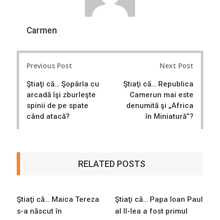
Carmen
Post
Previous Post
Next Post
navigation
Ştiaţi că… Şopârla cu
Ştiaţi că… Republica
arcadă îşi zburleşte
Camerun mai este
spinii de pe spate
denumită şi „Africa
când atacă?
în Miniatură”?
RELATED POSTS
Ştiaţi că… Maica Tereza
Ştiaţi că… Papa Ioan Paul
s-a născut în
al II-lea a fost primul