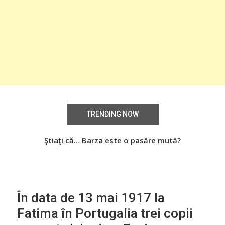
TRENDING NOW
Știați că… Roşiile îsi păstrează substanţele benefice
Ştiaţi că… Barza este o pasăre mută?
Şti
organismului uman chiar dacă sunt preparate
termic?
În data de 13 mai 1917 la
Fatima în Portugalia trei copii