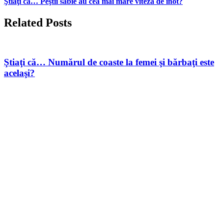
Ştiaţi că… Peştii sabie au cea mai mare viteză de inot?
Related Posts
Ştiaţi că… Numărul de coaste la femei şi bărbaţi este
acelaşi?