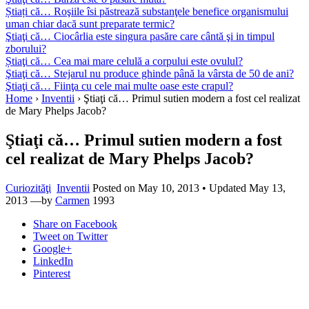
Știați că… Roşiile îsi păstrează substanţele benefice organismului
uman chiar dacă sunt preparate termic?
Ştiaţi că… Ciocârlia este singura pasăre care cântă şi in timpul
zborului?
Știaţi că… Cea mai mare celulă a corpului este ovulul?
Ştiaţi că… Stejarul nu produce ghinde până la vârsta de 50 de ani?
Ştiaţi că… Fiinţa cu cele mai multe oase este crapul?
Home
›
Inventii
›
Ştiaţi că… Primul sutien modern a fost cel realizat
de Mary Phelps Jacob?
Ştiaţi că… Primul sutien modern a fost
cel realizat de Mary Phelps Jacob?
Curiozităţi
Inventii
Posted on
May 10, 2013
• Updated May 13,
2013
—by
Carmen
1993
Share
on Facebook
Tweet
on Twitter
Google+
LinkedIn
Pinterest