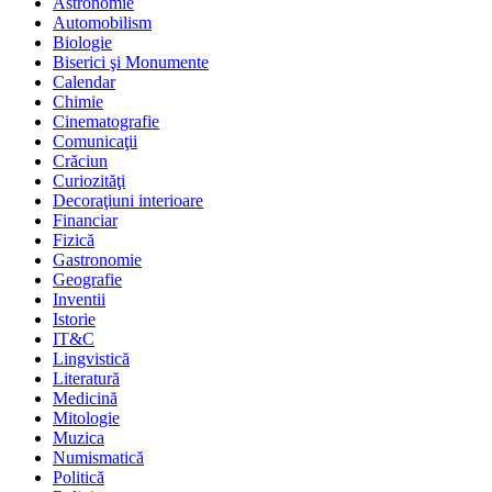
Astronomie
Automobilism
Biologie
Biserici şi Monumente
Calendar
Chimie
Cinematografie
Comunicaţii
Crăciun
Curiozităţi
Decoraţiuni interioare
Financiar
Fizică
Gastronomie
Geografie
Inventii
Istorie
IT&C
Lingvistică
Literatură
Medicină
Mitologie
Muzica
Numismatică
Politică