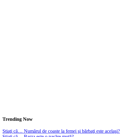
Trending Now
Ştiaţi că… Numărul de coaste la femei şi bărbaţi este acelaşi?
Ştiaţi că… Barza este o pasăre mută?