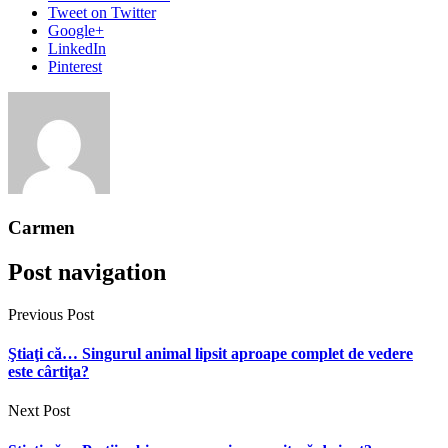
Tweet
on Twitter
Google+
LinkedIn
Pinterest
Carmen
Post navigation
Previous Post
Ştiaţi că… Singurul animal lipsit aproape complet de vedere
este cârtiţa?
Next Post