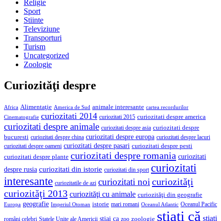
Religie
Sport
Stiinte
Televiziune
Transporturi
Turism
Uncategorized
Zoologie
Curiozităţi despre
Alimentaţie
animale interesante
America de Sud
Africa
cartea recordurilor
curiozitati 2014
curiozitati despre america
curiozitati 2015
Cinematografie
curiozitati despre animale
curiozitati despre asia
curiozitati despre
curiozitati despre europa
bucuresti
curiozitati despre lacuri
curiozitati despre china
curiozitati despre pasari
curiozitati despre pesti
curiozitati despre oameni
curiozitati despre romania
curiozitati
curiozitati despre plante
curiozitati
curiozitati din istorie
despre rusia
curiozitati din sport
interesante
curiozităţi
curiozitati noi
curiozitatile de azi
curiozităţi 2013
curiozităţi cu animale
curiozităţi din geografie
geografie
istorie
mari romani
Imperiul Otoman
Oceanul Pacific
Europa
Oceanul Atlantic
ştiaţi că
ştiaţi
stiai ca
români celebri
Statele Unite ale Americii
zoologie
zoo