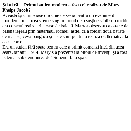
Ştiaţi că… Primul sutien modern a fost cel realizat de Mary
Phelps Jacob?
Aceasta îşi cumparase o rochie de seară pentru un eveniment
monden, iar la acea vreme singurul mod de a susţine sânii sub rochie
era corsetul realizat din oase de balenă. Mary a observat ca oasele de
balenă ieşeau prin materialul rochiei, astfel că a folosit două batiste
de mătase, ceva panglică şi niste şnur pentru a realiza o alternativă la
acest corset.
Era un sutien fără spate pentru care a primit comenzi încă din acea
seară, iar anul 1914, Mary s-a prezentat la biroul de invenţii şi a fost
patentat sub denumirea de “Sutienul fara spate”.