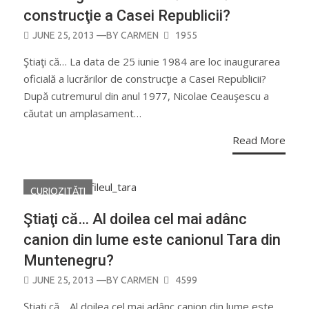
construcţie a Casei Republicii?
POSTED
JUNE 25, 2013
—BY
CARMEN
1955
ON
Ştiaţi că… La data de 25 iunie 1984 are loc inaugurarea
oficială a lucrărilor de construcţie a Casei Republicii?
După cutremurul din anul 1977, Nicolae Ceauşescu a
căutat un amplasament…
Read More
CURIOZITĂŢI
Ştiaţi că… Al doilea cel mai adânc
canion din lume este canionul Tara din
Muntenegru?
POSTED
JUNE 25, 2013
—BY
CARMEN
4599
ON
Ştiaţi că… Al doilea cel mai adânc canion din lume este