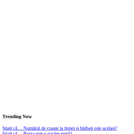
Trending Now
Ştiaţi că… Numărul de coaste la femei şi bărbaţi este acelaşi?
Ştiaţi că… Barza este o pasăre mută?