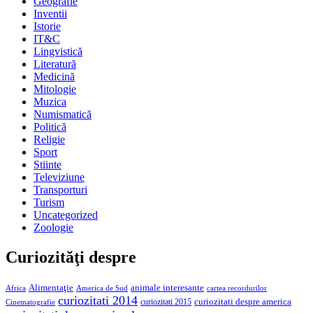
Geografie
Inventii
Istorie
IT&C
Lingvistică
Literatură
Medicină
Mitologie
Muzica
Numismatică
Politică
Religie
Sport
Stiinte
Televiziune
Transporturi
Turism
Uncategorized
Zoologie
Curiozităţi despre
Alimentaţie
animale interesante
America de Sud
Africa
cartea recordurilor
curiozitati 2014
curiozitati despre america
curiozitati 2015
Cinematografie