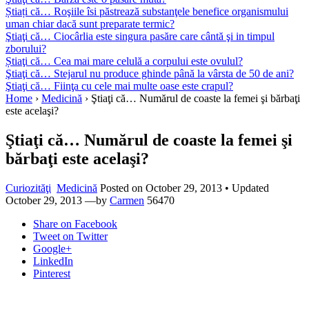
Știați că… Roşiile îsi păstrează substanţele benefice organismului
uman chiar dacă sunt preparate termic?
Ştiaţi că… Ciocârlia este singura pasăre care cântă şi in timpul
zborului?
Știaţi că… Cea mai mare celulă a corpului este ovulul?
Ştiaţi că… Stejarul nu produce ghinde până la vârsta de 50 de ani?
Ştiaţi că… Fiinţa cu cele mai multe oase este crapul?
Home
›
Medicină
›
Ştiaţi că… Numărul de coaste la femei şi bărbaţi
este acelaşi?
Ştiaţi că… Numărul de coaste la femei şi
bărbaţi este acelaşi?
Curiozităţi
Medicină
Posted on
October 29, 2013
• Updated
October 29, 2013
—by
Carmen
56470
Share
on Facebook
Tweet
on Twitter
Google+
LinkedIn
Pinterest