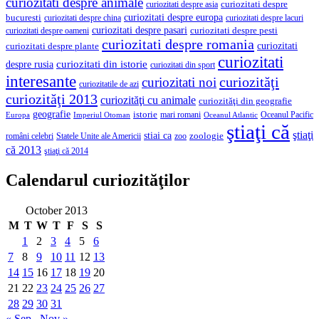
curiozitati despre animale
curiozitati despre asia
curiozitati despre
curiozitati despre europa
bucuresti
curiozitati despre lacuri
curiozitati despre china
curiozitati despre pasari
curiozitati despre pesti
curiozitati despre oameni
curiozitati despre romania
curiozitati
curiozitati despre plante
curiozitati
curiozitati din istorie
despre rusia
curiozitati din sport
interesante
curiozităţi
curiozitati noi
curiozitatile de azi
curiozităţi 2013
curiozităţi cu animale
curiozităţi din geografie
geografie
istorie
mari romani
Imperiul Otoman
Oceanul Pacific
Europa
Oceanul Atlantic
ştiaţi că
ştiaţi
stiai ca
români celebri
Statele Unite ale Americii
zoologie
zoo
că 2013
ştiaţi că 2014
Calendarul curiozităţilor
October 2013
M
T
W
T
F
S
S
1
2
3
4
5
6
7
8
9
10
11
12
13
14
15
16
17
18
19
20
21
22
23
24
25
26
27
28
29
30
31
« Sep
Nov »