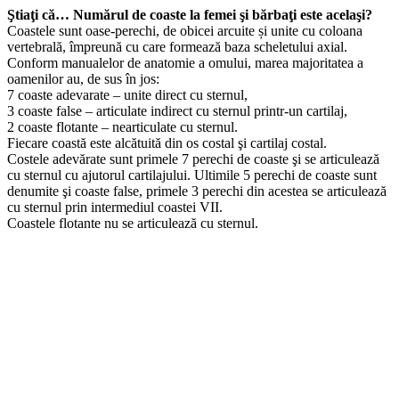
Ştiaţi că… Numărul de coaste la femei şi bărbaţi este acelaşi?
Coastele sunt oase-perechi, de obicei arcuite și unite cu coloana
vertebrală, împreună cu care formează baza scheletului axial.
Conform manualelor de anatomie a omului, marea majoritatea a
oamenilor au, de sus în jos:
7 coaste adevarate – unite direct cu sternul,
3 coaste false – articulate indirect cu sternul printr-un cartilaj,
2 coaste flotante – nearticulate cu sternul.
Fiecare coastă este alcătuită din os costal şi cartilaj costal.
Costele adevărate sunt primele 7 perechi de coaste şi se articulează
cu sternul cu ajutorul cartilajului. Ultimile 5 perechi de coaste sunt
denumite şi coaste false, primele 3 perechi din acestea se articulează
cu sternul prin intermediul coastei VII.
Coastele flotante nu se articulează cu sternul.