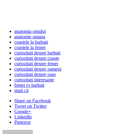
anatomia omului
anatomie umana
coastele la barbati
coastele la femei
curiozitati despre barbati
curiozitati despre coaste
curiozitati despre femei
curiozitati despre oameni
curiozitati despre oase
curiozitati interesante
femei vs barbati
ştiaţi că
Share
on Facebook
Tweet
on Twitter
Google+
LinkedIn
Pinterest