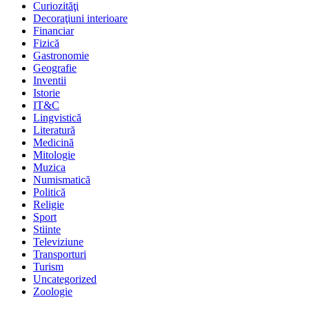
Curiozităţi
Decoraţiuni interioare
Financiar
Fizică
Gastronomie
Geografie
Inventii
Istorie
IT&C
Lingvistică
Literatură
Medicină
Mitologie
Muzica
Numismatică
Politică
Religie
Sport
Stiinte
Televiziune
Transporturi
Turism
Uncategorized
Zoologie