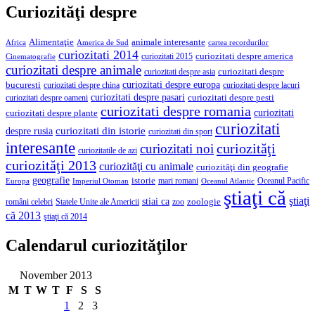
Curiozităţi despre
Alimentaţie
animale interesante
America de Sud
Africa
cartea recordurilor
curiozitati 2014
curiozitati despre america
curiozitati 2015
Cinematografie
curiozitati despre animale
curiozitati despre asia
curiozitati despre
curiozitati despre europa
bucuresti
curiozitati despre lacuri
curiozitati despre china
curiozitati despre pasari
curiozitati despre pesti
curiozitati despre oameni
curiozitati despre romania
curiozitati
curiozitati despre plante
curiozitati
curiozitati din istorie
despre rusia
curiozitati din sport
interesante
curiozităţi
curiozitati noi
curiozitatile de azi
curiozităţi 2013
curiozităţi cu animale
curiozităţi din geografie
geografie
istorie
mari romani
Imperiul Otoman
Oceanul Pacific
Europa
Oceanul Atlantic
ştiaţi că
ştiaţi
stiai ca
români celebri
Statele Unite ale Americii
zoologie
zoo
că 2013
ştiaţi că 2014
Calendarul curiozităţilor
November 2013
M
T
W
T
F
S
S
1
2
3