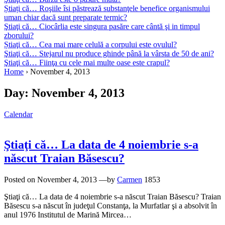
Știați că… Roşiile îsi păstrează substanţele benefice organismului
uman chiar dacă sunt preparate termic?
Ştiaţi că… Ciocârlia este singura pasăre care cântă şi in timpul
zborului?
Știaţi că… Cea mai mare celulă a corpului este ovulul?
Ştiaţi că… Stejarul nu produce ghinde până la vârsta de 50 de ani?
Ştiaţi că… Fiinţa cu cele mai multe oase este crapul?
Home
›
November 4, 2013
Day:
November 4, 2013
Calendar
Ştiaţi că… La data de 4 noiembrie s-a
născut Traian Băsescu?
Posted on
November 4, 2013
—by
Carmen
1853
Ştiaţi că… La data de 4 noiembrie s-a născut Traian Băsescu? Traian
Băsescu s-a născut în judeţul Constanţa, la Murfatlar şi a absolvit în
anul 1976 Institutul de Marină Mircea…