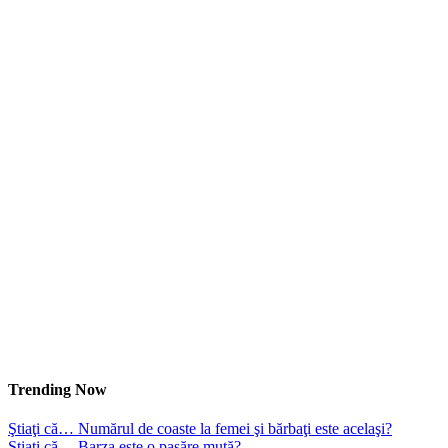
Trending Now
Ştiaţi că… Numărul de coaste la femei şi bărbaţi este acelaşi?
Ştiaţi că… Barza este o pasăre mută?