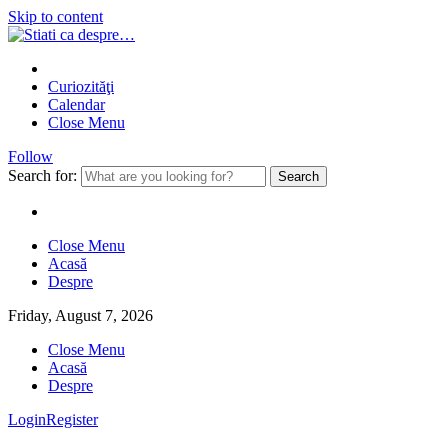
Skip to content
Curiozităţi
Calendar
Close Menu
Follow
Search for:
Close Menu
Acasă
Despre
Friday, August 7, 2026
Close Menu
Acasă
Despre
Login
Register