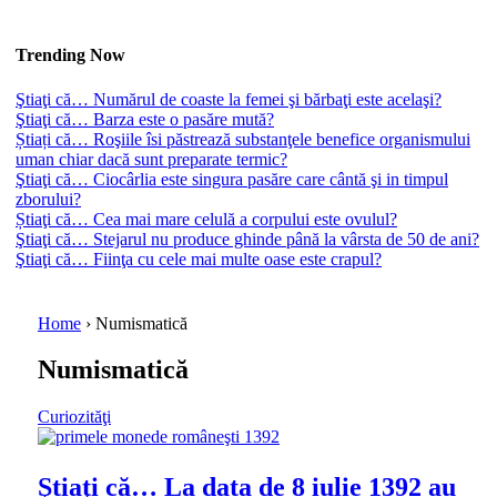
Trending Now
Ştiaţi că… Numărul de coaste la femei şi bărbaţi este acelaşi?
Ştiaţi că… Barza este o pasăre mută?
Știați că… Roşiile îsi păstrează substanţele benefice organismului
uman chiar dacă sunt preparate termic?
Ştiaţi că… Ciocârlia este singura pasăre care cântă şi in timpul
zborului?
Știaţi că… Cea mai mare celulă a corpului este ovulul?
Ştiaţi că… Stejarul nu produce ghinde până la vârsta de 50 de ani?
Ştiaţi că… Fiinţa cu cele mai multe oase este crapul?
Home
›
Numismatică
Numismatică
Curiozităţi
Ştiaţi că… La data de 8 iulie 1392 au