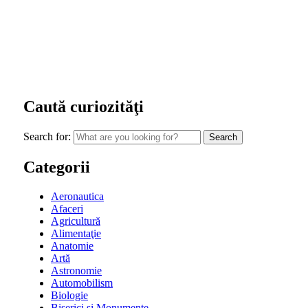
Caută curiozităţi
Search for:
Categorii
Aeronautica
Afaceri
Agricultură
Alimentaţie
Anatomie
Artă
Astronomie
Automobilism
Biologie
Biserici şi Monumente