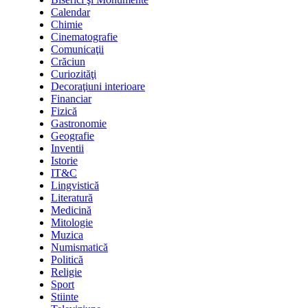
Calendar
Chimie
Cinematografie
Comunicaţii
Crăciun
Curiozităţi
Decoraţiuni interioare
Financiar
Fizică
Gastronomie
Geografie
Inventii
Istorie
IT&C
Lingvistică
Literatură
Medicină
Mitologie
Muzica
Numismatică
Politică
Religie
Sport
Stiinte