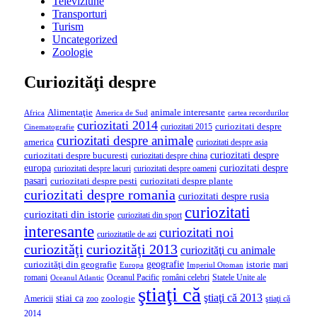
Televiziune
Transporturi
Turism
Uncategorized
Zoologie
Curiozităţi despre
Alimentaţie
animale interesante
America de Sud
Africa
cartea recordurilor
curiozitati 2014
curiozitati despre
curiozitati 2015
Cinematografie
curiozitati despre animale
america
curiozitati despre asia
curiozitati despre
curiozitati despre bucuresti
curiozitati despre china
curiozitati despre
europa
curiozitati despre lacuri
curiozitati despre oameni
pasari
curiozitati despre pesti
curiozitati despre plante
curiozitati despre romania
curiozitati despre rusia
curiozitati
curiozitati din istorie
curiozitati din sport
interesante
curiozitati noi
curiozitatile de azi
curiozităţi
curiozităţi 2013
curiozităţi cu animale
geografie
curiozităţi din geografie
istorie
mari
Imperiul Otoman
Europa
romani
români celebri
Statele Unite ale
Oceanul Pacific
Oceanul Atlantic
ştiaţi că
ştiaţi că 2013
stiai ca
Americii
zoologie
ştiaţi că
zoo
2014