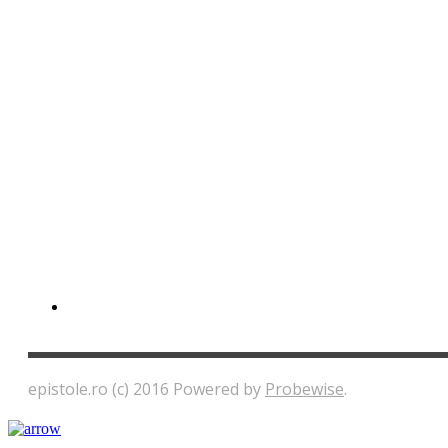
epistole.ro (c) 2016 Powered by
Probewise
.