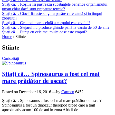
Știați că… Roşiile îsi păstrează substanţele benefice organismului
uman chiar dacă sunt preparate termic?
Ştiaţi că… Ciocârlia este singura pasăre care cântă şi in timpul
zborului?
Știaţi că… Cea mai mare celulă a corpului este ovulul?
Ştiaţi că… Stejarul nu produce ghinde până la vârsta de 50 de ani?
Ştiaţi că… Fiinţa cu cele mai multe oase este crapul?
Home
›
Stiinte
Stiinte
Curiozităţi
Ştiaţi că… Spinosaurus a fost cel mai
mare prădător de uscat?
Posted on
December 16, 2016
—by
Carmen
6452
Ştiaţi că… Spinosaurus a fost cel mai mare prădător de uscat?
Spinosaurus a fost un dinozaur theropod biped care a trăit
aproximativ acum 100 de ani în zona Africii de…