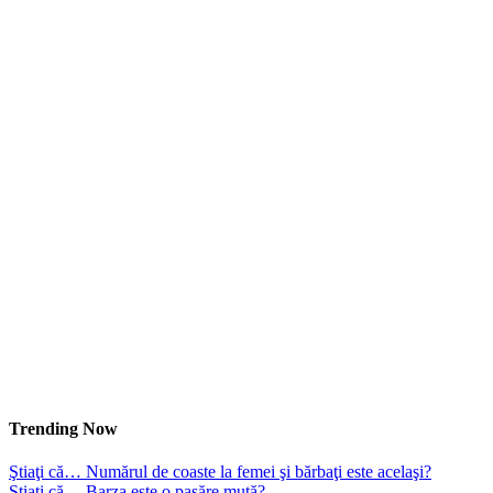
Trending Now
Ştiaţi că… Numărul de coaste la femei şi bărbaţi este acelaşi?
Ştiaţi că… Barza este o pasăre mută?