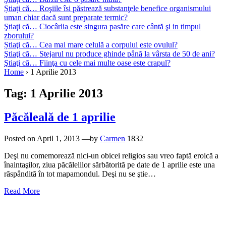
Știați că… Roşiile îsi păstrează substanţele benefice organismului
uman chiar dacă sunt preparate termic?
Ştiaţi că… Ciocârlia este singura pasăre care cântă şi in timpul
zborului?
Știaţi că… Cea mai mare celulă a corpului este ovulul?
Ştiaţi că… Stejarul nu produce ghinde până la vârsta de 50 de ani?
Ştiaţi că… Fiinţa cu cele mai multe oase este crapul?
Home
›
1 Aprilie 2013
Tag:
1 Aprilie 2013
Păcăleală de 1 aprilie
Posted on
April 1, 2013
—by
Carmen
1832
Deşi nu comemorează nici-un obicei religios sau vreo faptă eroică a
înaintaşilor, ziua păcălelilor sărbătorită pe date de 1 aprilie este una
răspândită în tot mapamondul. Deşi nu se ştie…
Read More