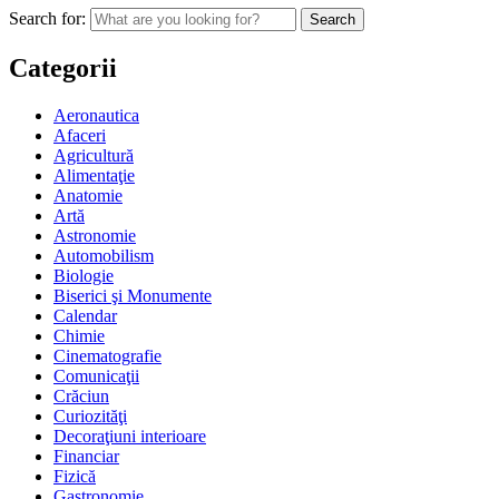
Search for:
Categorii
Aeronautica
Afaceri
Agricultură
Alimentaţie
Anatomie
Artă
Astronomie
Automobilism
Biologie
Biserici şi Monumente
Calendar
Chimie
Cinematografie
Comunicaţii
Crăciun
Curiozităţi
Decoraţiuni interioare
Financiar
Fizică
Gastronomie