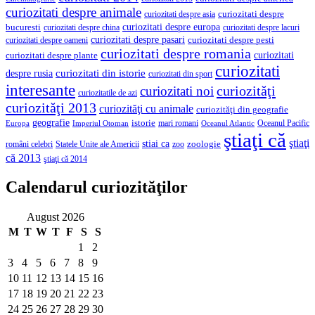
curiozitati despre animale
curiozitati despre asia
curiozitati despre
curiozitati despre europa
bucuresti
curiozitati despre lacuri
curiozitati despre china
curiozitati despre pasari
curiozitati despre pesti
curiozitati despre oameni
curiozitati despre romania
curiozitati
curiozitati despre plante
curiozitati
curiozitati din istorie
despre rusia
curiozitati din sport
interesante
curiozităţi
curiozitati noi
curiozitatile de azi
curiozităţi 2013
curiozităţi cu animale
curiozităţi din geografie
geografie
istorie
mari romani
Imperiul Otoman
Oceanul Pacific
Europa
Oceanul Atlantic
ştiaţi că
ştiaţi
stiai ca
români celebri
Statele Unite ale Americii
zoologie
zoo
că 2013
ştiaţi că 2014
Calendarul curiozităţilor
August 2026
M
T
W
T
F
S
S
1
2
3
4
5
6
7
8
9
10
11
12
13
14
15
16
17
18
19
20
21
22
23
24
25
26
27
28
29
30