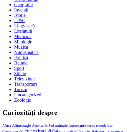
Geografie
Inventii
Istorie
IT&C
Lingvistică
Literatură
Medicină
Mitologie
Muzica
Numismatică
Politică
Religie
Sport
Stiinte
Televiziune
Transporturi
Turism
Uncategorized
Zoologie
Curiozităţi despre
Alimentaţie
animale interesante
America de Sud
Africa
cartea recordurilor
curiozitati 2014
curiozitati despre america
curiozitati 2015
Cinematografie