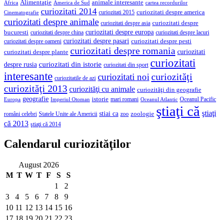
Alimentaţie
animale interesante
America de Sud
Africa
cartea recordurilor
curiozitati 2014
curiozitati despre america
curiozitati 2015
Cinematografie
curiozitati despre animale
curiozitati despre asia
curiozitati despre
curiozitati despre europa
bucuresti
curiozitati despre lacuri
curiozitati despre china
curiozitati despre pasari
curiozitati despre pesti
curiozitati despre oameni
curiozitati despre romania
curiozitati
curiozitati despre plante
curiozitati
curiozitati din istorie
despre rusia
curiozitati din sport
interesante
curiozităţi
curiozitati noi
curiozitatile de azi
curiozităţi 2013
curiozităţi cu animale
curiozităţi din geografie
geografie
istorie
mari romani
Imperiul Otoman
Oceanul Pacific
Europa
Oceanul Atlantic
ştiaţi că
ştiaţi
stiai ca
români celebri
Statele Unite ale Americii
zoologie
zoo
că 2013
ştiaţi că 2014
Calendarul curiozităţilor
August 2026
M
T
W
T
F
S
S
1
2
3
4
5
6
7
8
9
10
11
12
13
14
15
16
17
18
19
20
21
22
23