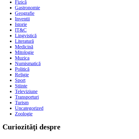
Fizică
Gastronomie
Geografie
Inventii
Istorie
IT&C
Lingvistică
Literatură
Medicină
Mitologie
Muzica
Numismatică
Politică
Religie
Sport
Stiinte
Televiziune
Transporturi
Turism
Uncategorized
Zoologie
Curiozităţi despre