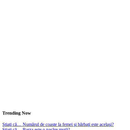
Trending Now
Ştiaţi că… Numărul de coaste la femei şi bărbaţi este acelaşi?
Ştiaţi că… Barza este o pasăre mută?