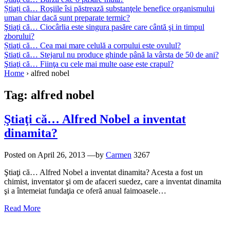
Știați că… Roşiile îsi păstrează substanţele benefice organismului
uman chiar dacă sunt preparate termic?
Ştiaţi că… Ciocârlia este singura pasăre care cântă şi in timpul
zborului?
Știaţi că… Cea mai mare celulă a corpului este ovulul?
Ştiaţi că… Stejarul nu produce ghinde până la vârsta de 50 de ani?
Ştiaţi că… Fiinţa cu cele mai multe oase este crapul?
Home
›
alfred nobel
Tag:
alfred nobel
Ştiaţi că… Alfred Nobel a inventat
dinamita?
Posted on
April 26, 2013
—by
Carmen
3267
Ştiaţi că… Alfred Nobel a inventat dinamita? Acesta a fost un
chimist, inventator şi om de afaceri suedez, care a inventat dinamita
şi a întemeiat fundaţia ce oferă anual faimoasele…
Read More