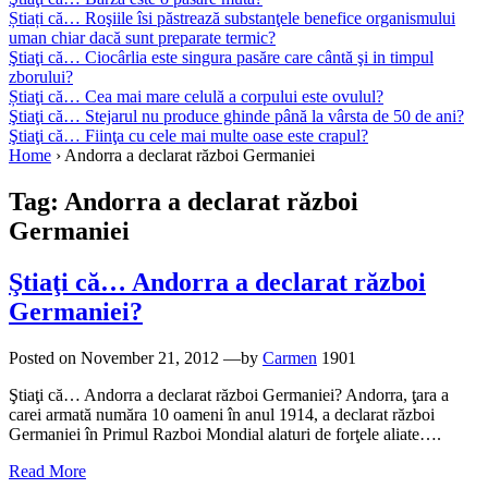
Știați că… Roşiile îsi păstrează substanţele benefice organismului
uman chiar dacă sunt preparate termic?
Ştiaţi că… Ciocârlia este singura pasăre care cântă şi in timpul
zborului?
Știaţi că… Cea mai mare celulă a corpului este ovulul?
Ştiaţi că… Stejarul nu produce ghinde până la vârsta de 50 de ani?
Ştiaţi că… Fiinţa cu cele mai multe oase este crapul?
Home
›
Andorra a declarat război Germaniei
Tag:
Andorra a declarat război
Germaniei
Ştiaţi că… Andorra a declarat război
Germaniei?
Posted on
November 21, 2012
—by
Carmen
1901
Ştiaţi că… Andorra a declarat război Germaniei? Andorra, ţara a
carei armată număra 10 oameni în anul 1914, a declarat război
Germaniei în Primul Razboi Mondial alaturi de forţele aliate….
Read More