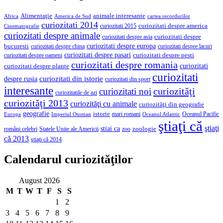
Alimentaţie
animale interesante
America de Sud
Africa
cartea recordurilor
curiozitati 2014
curiozitati despre america
curiozitati 2015
Cinematografie
curiozitati despre animale
curiozitati despre asia
curiozitati despre
curiozitati despre europa
bucuresti
curiozitati despre lacuri
curiozitati despre china
curiozitati despre pasari
curiozitati despre pesti
curiozitati despre oameni
curiozitati despre romania
curiozitati
curiozitati despre plante
curiozitati
curiozitati din istorie
despre rusia
curiozitati din sport
interesante
curiozităţi
curiozitati noi
curiozitatile de azi
curiozităţi 2013
curiozităţi cu animale
curiozităţi din geografie
geografie
istorie
mari romani
Imperiul Otoman
Oceanul Pacific
Europa
Oceanul Atlantic
ştiaţi că
ştiaţi
stiai ca
români celebri
Statele Unite ale Americii
zoologie
zoo
că 2013
ştiaţi că 2014
Calendarul curiozităţilor
August 2026
M
T
W
T
F
S
S
1
2
3
4
5
6
7
8
9