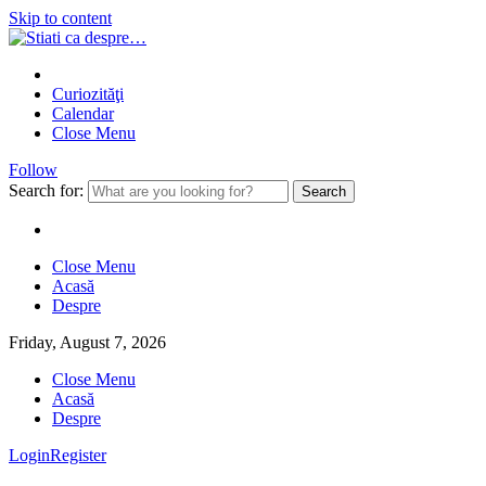
Skip to content
Curiozităţi
Calendar
Close Menu
Follow
Search for:
Close Menu
Acasă
Despre
Friday, August 7, 2026
Close Menu
Acasă
Despre
Login
Register