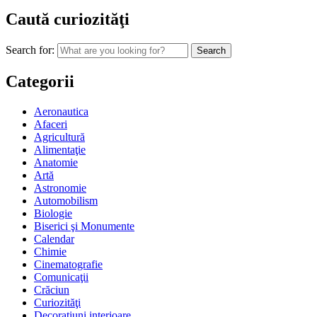
Caută curiozităţi
Search for:
Categorii
Aeronautica
Afaceri
Agricultură
Alimentaţie
Anatomie
Artă
Astronomie
Automobilism
Biologie
Biserici şi Monumente
Calendar
Chimie
Cinematografie
Comunicaţii
Crăciun
Curiozităţi
Decoraţiuni interioare