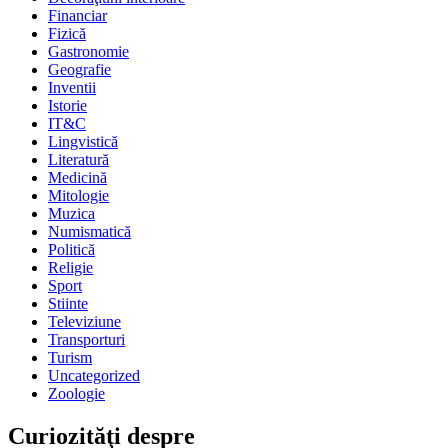
Financiar
Fizică
Gastronomie
Geografie
Inventii
Istorie
IT&C
Lingvistică
Literatură
Medicină
Mitologie
Muzica
Numismatică
Politică
Religie
Sport
Stiinte
Televiziune
Transporturi
Turism
Uncategorized
Zoologie
Curiozităţi despre