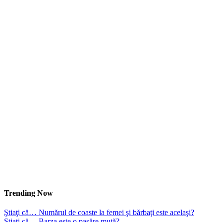
Trending Now
Ştiaţi că… Numărul de coaste la femei şi bărbaţi este acelaşi?
Ştiaţi că… Barza este o pasăre mută?