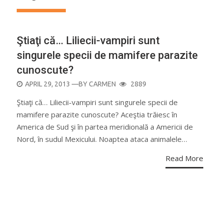
Ştiaţi că… Liliecii-vampiri sunt
singurele specii de mamifere parazite
cunoscute?
POSTED
APRIL 29, 2013
—BY
CARMEN
2889
ON
Ştiaţi că… Liliecii-vampiri sunt singurele specii de
mamifere parazite cunoscute? Aceştia trăiesc în
America de Sud şi în partea meridională a Americii de
Nord, în sudul Mexicului. Noaptea ataca animalele…
Read More