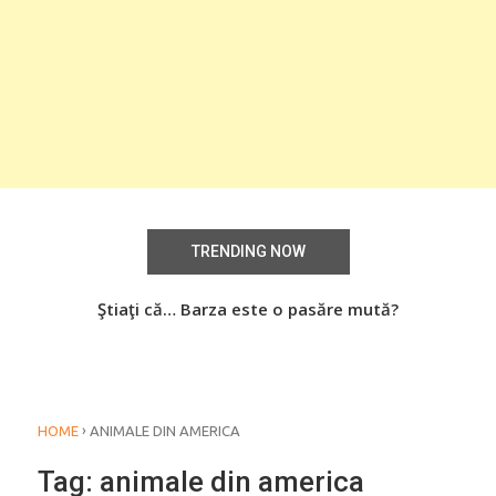
TRENDING NOW
aţi
Ştiaţi că… Barza este o pasăre mută?
Știa
o
›
HOME
ANIMALE DIN AMERICA
Tag:
animale din america