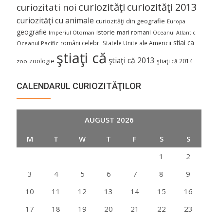
curiozităţi
curiozităţi 2013
curiozitati noi
curiozităţi cu animale
curiozităţi din geografie
Europa
geografie
istorie
mari romani
Imperiul Otoman
Oceanul Atlantic
stiai ca
români celebri
Statele Unite ale Americii
Oceanul Pacific
ştiaţi că
ştiaţi că 2013
zoologie
ştiaţi că 2014
zoo
CALENDARUL CURIOZITĂŢILOR
AUGUST 2026
M
T
W
T
F
S
S
1
2
3
4
5
6
7
8
9
10
11
12
13
14
15
16
17
18
19
20
21
22
23