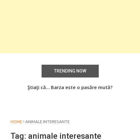
TRENDING NOW
aţi
Ştiaţi că… Barza este o pasăre mută?
Știa
o
›
HOME
ANIMALE INTERESANTE
Tag:
animale interesante