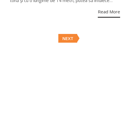
tonă şi cu o lungime de 14 metri, putea să înfulece…
Read More
Posts
NEXT
navigation