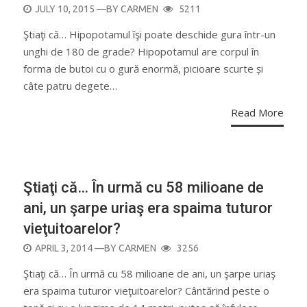
POSTED
JULY 10, 2015
—BY
CARMEN
5211
ON
Ştiaţi că… Hipopotamul îşi poate deschide gura într-un
unghi de 180 de grade? Hipopotamul are corpul în
forma de butoi cu o gură enormă, picioare scurte și
câte patru degete…
Read More
BIOLOGIE
Ştiaţi că… În urmă cu 58 milioane de
ani, un şarpe uriaş era spaima tuturor
vieţuitoarelor?
POSTED
APRIL 3, 2014
—BY
CARMEN
3256
ON
Ştiaţi că… În urmă cu 58 milioane de ani, un şarpe uriaş
era spaima tuturor vieţuitoarelor? Cântărind peste o