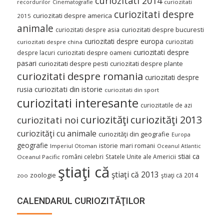
curiozitati 2014
curiozitati
recordurilor
Cinematografie
curiozitati despre
curiozitati despre america
2015
animale
curiozitati despre asia
curiozitati despre bucuresti
curiozitati despre europa
curiozitati
curiozitati despre china
curiozitati despre
despre lacuri
curiozitati despre oameni
pasari
curiozitati despre pesti
curiozitati despre plante
curiozitati despre romania
curiozitati despre
curiozitati din istorie
rusia
curiozitati din sport
curiozitati interesante
curiozitatile de azi
curiozităţi
curiozităţi 2013
curiozitati noi
curiozităţi cu animale
curiozităţi din geografie
Europa
geografie
istorie
mari romani
Imperiul Otoman
Oceanul Atlantic
stiai ca
români celebri
Statele Unite ale Americii
Oceanul Pacific
ştiaţi că
ştiaţi că 2013
zoologie
ştiaţi că 2014
zoo
CALENDARUL CURIOZITĂŢILOR