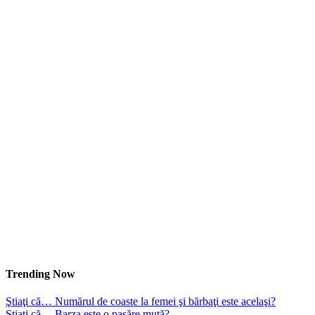
Trending Now
Ştiaţi că… Numărul de coaste la femei şi bărbaţi este acelaşi?
Ştiaţi că… Barza este o pasăre mută?