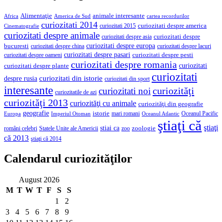
Alimentaţie
animale interesante
America de Sud
Africa
cartea recordurilor
curiozitati 2014
curiozitati despre america
curiozitati 2015
Cinematografie
curiozitati despre animale
curiozitati despre asia
curiozitati despre
curiozitati despre europa
bucuresti
curiozitati despre lacuri
curiozitati despre china
curiozitati despre pasari
curiozitati despre pesti
curiozitati despre oameni
curiozitati despre romania
curiozitati
curiozitati despre plante
curiozitati
curiozitati din istorie
despre rusia
curiozitati din sport
interesante
curiozităţi
curiozitati noi
curiozitatile de azi
curiozităţi 2013
curiozităţi cu animale
curiozităţi din geografie
geografie
istorie
mari romani
Imperiul Otoman
Oceanul Pacific
Europa
Oceanul Atlantic
ştiaţi că
ştiaţi
stiai ca
români celebri
Statele Unite ale Americii
zoologie
zoo
că 2013
ştiaţi că 2014
Calendarul curiozităţilor
August 2026
M
T
W
T
F
S
S
1
2
3
4
5
6
7
8
9