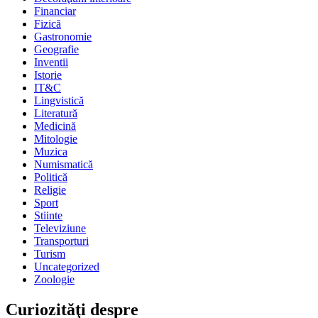
Financiar
Fizică
Gastronomie
Geografie
Inventii
Istorie
IT&C
Lingvistică
Literatură
Medicină
Mitologie
Muzica
Numismatică
Politică
Religie
Sport
Stiinte
Televiziune
Transporturi
Turism
Uncategorized
Zoologie
Curiozităţi despre