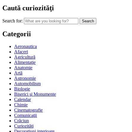
Caută curiozităţi
Search for:
Categorii
Aeronautica
Afaceri
Agricultură
Alimentaţie
Anatomie
Artă
Astronomie
Automobilism
Biologie
Biserici şi Monumente
Calendar
Chimie
Cinematografie
Comunicaţii
Crăciun
Curiozităţi
Decoraţiuni interioare