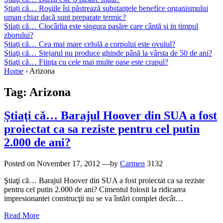
Știați că… Roşiile îsi păstrează substanţele benefice organismului
uman chiar dacă sunt preparate termic?
Ştiaţi că… Ciocârlia este singura pasăre care cântă şi in timpul
zborului?
Știaţi că… Cea mai mare celulă a corpului este ovulul?
Ştiaţi că… Stejarul nu produce ghinde până la vârsta de 50 de ani?
Ştiaţi că… Fiinţa cu cele mai multe oase este crapul?
Home
›
Arizona
Tag:
Arizona
Ştiaţi că… Barajul Hoover din SUA a fost
proiectat ca sa reziste pentru cel putin
2.000 de ani?
Posted on
November 17, 2012
—by
Carmen
3132
Ştiaţi că… Barajul Hoover din SUA a fost proiectat ca sa reziste
pentru cel putin 2.000 de ani? Cimentul folosit la ridicarea
impresionantei construcţii nu se va întări complet decât…
Read More