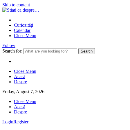
Skip to content
Curiozităţi
Calendar
Close Menu
Follow
Search for:
Close Menu
Acasă
Despre
Friday, August 7, 2026
Close Menu
Acasă
Despre
Login
Register