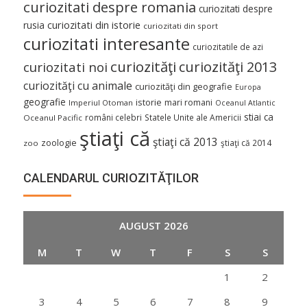
curiozitati despre romania
curiozitati despre
curiozitati din istorie
rusia
curiozitati din sport
curiozitati interesante
curiozitatile de azi
curiozităţi
curiozităţi 2013
curiozitati noi
curiozităţi cu animale
curiozităţi din geografie
Europa
geografie
istorie
mari romani
Imperiul Otoman
Oceanul Atlantic
stiai ca
români celebri
Statele Unite ale Americii
Oceanul Pacific
ştiaţi că
ştiaţi că 2013
zoologie
ştiaţi că 2014
zoo
CALENDARUL CURIOZITĂŢILOR
AUGUST 2026
M
T
W
T
F
S
S
1
2
3
4
5
6
7
8
9