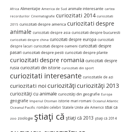
Alimentaţie
animale interesante
America de Sud
Africa
cartea
curiozitati 2014
curiozitati
recordurilor
Cinematografie
curiozitati despre
curiozitati despre america
2015
animale
curiozitati despre asia
curiozitati despre bucuresti
curiozitati despre europa
curiozitati
curiozitati despre china
curiozitati despre
despre lacuri
curiozitati despre oameni
pasari
curiozitati despre pesti
curiozitati despre plante
curiozitati despre romania
curiozitati despre
curiozitati din istorie
rusia
curiozitati din sport
curiozitati interesante
curiozitatile de azi
curiozităţi
curiozităţi 2013
curiozitati noi
curiozităţi cu animale
curiozităţi din geografie
Europa
geografie
istorie
mari romani
Imperiul Otoman
Oceanul Atlantic
stiai ca
români celebri
Statele Unite ale Americii
Oceanul Pacific
ştiaţi că
ştiaţi că 2013
zoologie
ştiaţi că 2014
zoo