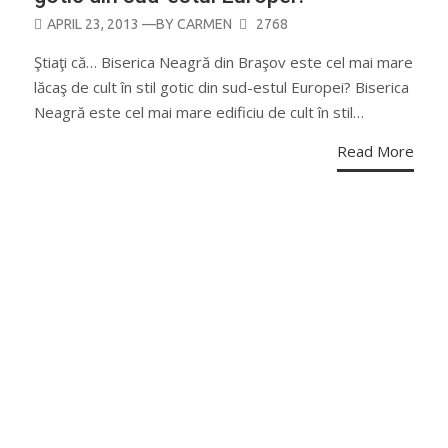
POSTED
APRIL 23, 2013
—BY
CARMEN
2768
ON
Ştiaţi că… Biserica Neagră din Braşov este cel mai mare
lăcaş de cult în stil gotic din sud-estul Europei? Biserica
Neagră este cel mai mare edificiu de cult în stil…
Read More