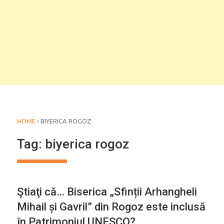
›
HOME
BIYERICA ROGOZ
Tag:
biyerica rogoz
Ştiaţi că… Biserica „Sfinții Arhangheli
Mihail și Gavril” din Rogoz este inclusă
în Patrimoniul UNESCO?