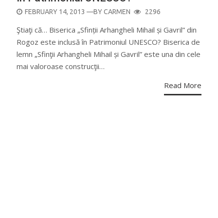
POSTED
FEBRUARY 14, 2013
—BY
CARMEN
2296
ON
Ştiaţi că… Biserica „Sfinții Arhangheli Mihail și Gavril” din
Rogoz este inclusă în Patrimoniul UNESCO? Biserica de
lemn „Sfinţii Arhangheli Mihail și Gavril” este una din cele
mai valoroase construcţii…
Read More