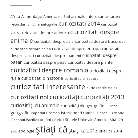
Alimentaţie
animale interesante
America de Sud
Africa
cartea
curiozitati 2014
curiozitati
recordurilor
Cinematografie
curiozitati despre
curiozitati despre america
2015
animale
curiozitati despre asia
curiozitati despre bucuresti
curiozitati despre europa
curiozitati
curiozitati despre china
curiozitati despre
despre lacuri
curiozitati despre oameni
pasari
curiozitati despre pesti
curiozitati despre plante
curiozitati despre romania
curiozitati despre
curiozitati din istorie
rusia
curiozitati din sport
curiozitati interesante
curiozitatile de azi
curiozităţi
curiozităţi 2013
curiozitati noi
curiozităţi cu animale
curiozităţi din geografie
Europa
geografie
istorie
mari romani
Imperiul Otoman
Oceanul Atlantic
stiai ca
români celebri
Statele Unite ale Americii
Oceanul Pacific
ştiaţi că
ştiaţi că 2013
zoologie
ştiaţi că 2014
zoo