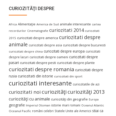
CURIOZITĂŢI DESPRE
Alimentaţie
animale interesante
America de Sud
Africa
cartea
curiozitati 2014
curiozitati
recordurilor
Cinematografie
curiozitati despre
curiozitati despre america
2015
animale
curiozitati despre asia
curiozitati despre bucuresti
curiozitati despre europa
curiozitati
curiozitati despre china
curiozitati despre
despre lacuri
curiozitati despre oameni
pasari
curiozitati despre pesti
curiozitati despre plante
curiozitati despre romania
curiozitati despre
curiozitati din istorie
rusia
curiozitati din sport
curiozitati interesante
curiozitatile de azi
curiozităţi
curiozităţi 2013
curiozitati noi
curiozităţi cu animale
curiozităţi din geografie
Europa
geografie
istorie
mari romani
Imperiul Otoman
Oceanul Atlantic
stiai ca
români celebri
Statele Unite ale Americii
Oceanul Pacific