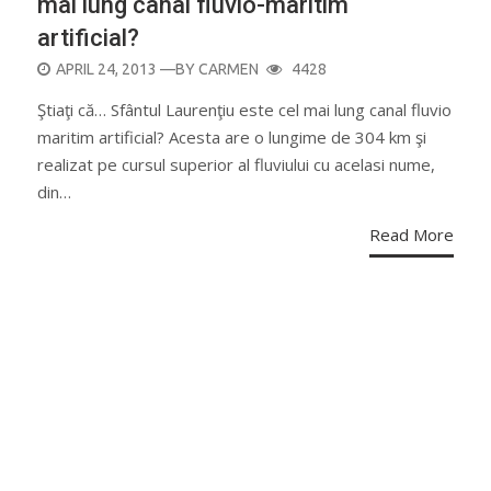
mai lung canal fluvio-maritim
artificial?
POSTED
APRIL 24, 2013
—BY
CARMEN
4428
ON
Ştiaţi că… Sfântul Laurenţiu este cel mai lung canal fluvio
maritim artificial? Acesta are o lungime de 304 km şi
realizat pe cursul superior al fluviului cu acelasi nume,
din…
Read More