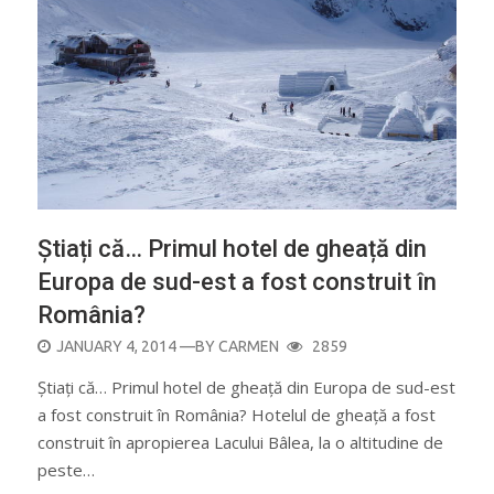
Știați că… Primul hotel de gheață din
Europa de sud-est a fost construit în
România?
POSTED
JANUARY 4, 2014
—BY
CARMEN
2859
ON
Știați că… Primul hotel de gheață din Europa de sud-est
a fost construit în România? Hotelul de gheață a fost
construit în apropierea Lacului Bâlea, la o altitudine de
peste…