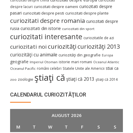
curiozitati despre china
curiozitati despre
despre lacuri
curiozitati despre oameni
pasari
curiozitati despre pesti
curiozitati despre plante
curiozitati despre romania
curiozitati despre
curiozitati din istorie
rusia
curiozitati din sport
curiozitati interesante
curiozitatile de azi
curiozităţi
curiozităţi 2013
curiozitati noi
curiozităţi cu animale
curiozităţi din geografie
Europa
geografie
istorie
mari romani
Imperiul Otoman
Oceanul Atlantic
stiai ca
români celebri
Statele Unite ale Americii
Oceanul Pacific
ştiaţi că
ştiaţi că 2013
zoologie
ştiaţi că 2014
zoo
CALENDARUL CURIOZITĂŢILOR
AUGUST 2026
M
T
W
T
F
S
S