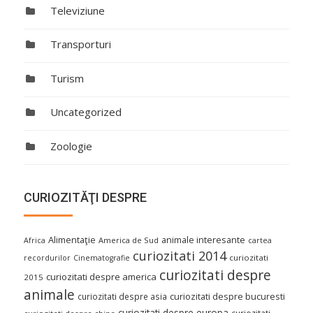
Televiziune
Transporturi
Turism
Uncategorized
Zoologie
CURIOZITĂŢI DESPRE
Alimentaţie
animale interesante
America de Sud
Africa
cartea
curiozitati 2014
curiozitati
recordurilor
Cinematografie
curiozitati despre
curiozitati despre america
2015
animale
curiozitati despre asia
curiozitati despre bucuresti
curiozitati despre europa
curiozitati