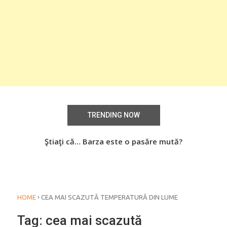
TRENDING NOW
aţi
Ştiaţi că… Barza este o pasăre mută?
Știa
o
›
HOME
CEA MAI SCAZUTĂ TEMPERATURĂ DIN LUME
Tag:
cea mai scazută