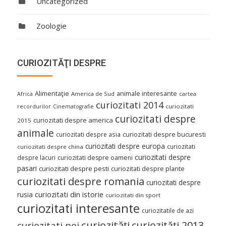
Uncategorized
Zoologie
CURIOZITĂŢI DESPRE
Alimentaţie
animale interesante
America de Sud
Africa
cartea
curiozitati 2014
curiozitati
recordurilor
Cinematografie
curiozitati despre
curiozitati despre america
2015
animale
curiozitati despre asia
curiozitati despre bucuresti
curiozitati despre europa
curiozitati
curiozitati despre china
curiozitati despre
despre lacuri
curiozitati despre oameni
pasari
curiozitati despre pesti
curiozitati despre plante
curiozitati despre romania
curiozitati despre
curiozitati din istorie
rusia
curiozitati din sport
curiozitati interesante
curiozitatile de azi
curiozităţi
curiozităţi 2013
curiozitati noi