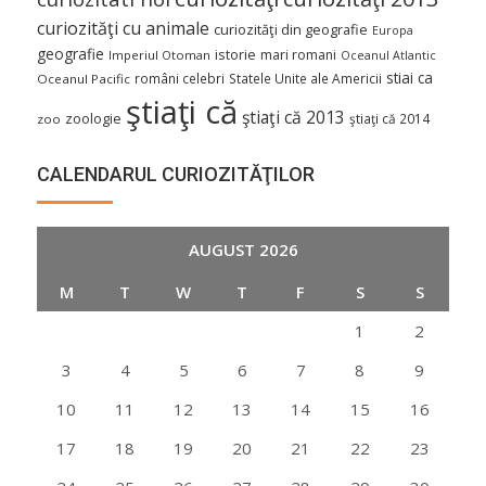
curiozităţi cu animale
curiozităţi din geografie
Europa
geografie
istorie
mari romani
Imperiul Otoman
Oceanul Atlantic
stiai ca
români celebri
Statele Unite ale Americii
Oceanul Pacific
ştiaţi că
ştiaţi că 2013
zoologie
ştiaţi că 2014
zoo
CALENDARUL CURIOZITĂŢILOR
AUGUST 2026
M
T
W
T
F
S
S
1
2
3
4
5
6
7
8
9
10
11
12
13
14
15
16
17
18
19
20
21
22
23