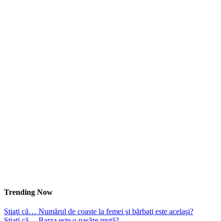
Trending Now
Ştiaţi că… Numărul de coaste la femei şi bărbaţi este acelaşi?
Ştiaţi că… Barza este o pasăre mută?