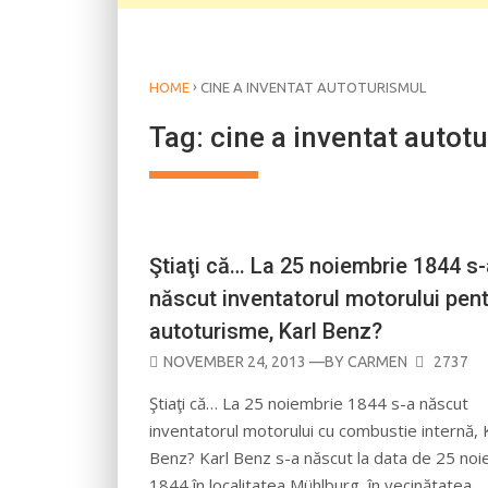
›
HOME
CINE A INVENTAT AUTOTURISMUL
Tag:
cine a inventat autot
AUTOMOBILISM
Ştiaţi că… La 25 noiembrie 1844 s-
născut inventatorul motorului pen
autoturisme, Karl Benz?
POSTED
NOVEMBER 24, 2013
—BY
CARMEN
2737
ON
Ştiaţi că… La 25 noiembrie 1844 s-a născut
inventatorul motorului cu combustie internă, 
Benz? Karl Benz s-a născut la data de 25 no
1844 în localitatea Mühlburg, în vecinătatea…