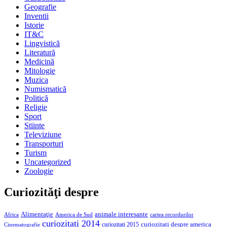
Geografie
Inventii
Istorie
IT&C
Lingvistică
Literatură
Medicină
Mitologie
Muzica
Numismatică
Politică
Religie
Sport
Stiinte
Televiziune
Transporturi
Turism
Uncategorized
Zoologie
Curiozităţi despre
Alimentaţie
animale interesante
America de Sud
Africa
cartea recordurilor
curiozitati 2014
curiozitati despre america
curiozitati 2015
Cinematografie