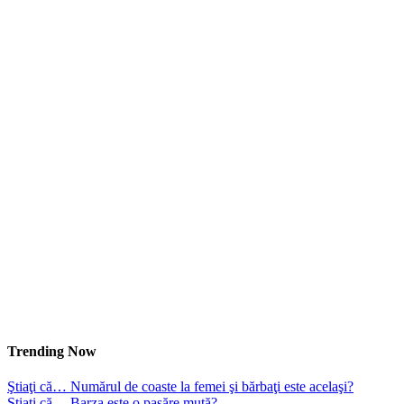
Trending Now
Ştiaţi că… Numărul de coaste la femei şi bărbaţi este acelaşi?
Ştiaţi că… Barza este o pasăre mută?