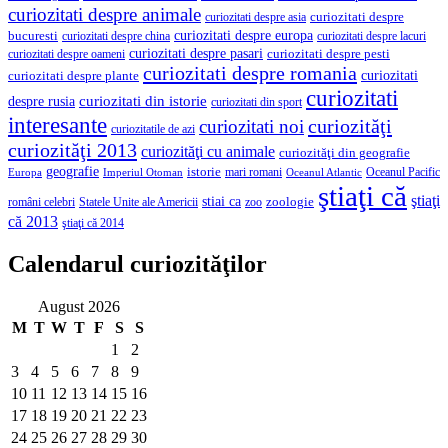
curiozitati despre animale
curiozitati despre asia
curiozitati despre
curiozitati despre europa
bucuresti
curiozitati despre lacuri
curiozitati despre china
curiozitati despre pasari
curiozitati despre pesti
curiozitati despre oameni
curiozitati despre romania
curiozitati
curiozitati despre plante
curiozitati
curiozitati din istorie
despre rusia
curiozitati din sport
interesante
curiozităţi
curiozitati noi
curiozitatile de azi
curiozităţi 2013
curiozităţi cu animale
curiozităţi din geografie
geografie
istorie
mari romani
Imperiul Otoman
Oceanul Pacific
Europa
Oceanul Atlantic
ştiaţi că
ştiaţi
stiai ca
români celebri
Statele Unite ale Americii
zoologie
zoo
că 2013
ştiaţi că 2014
Calendarul curiozităţilor
August 2026
M
T
W
T
F
S
S
1
2
3
4
5
6
7
8
9
10
11
12
13
14
15
16
17
18
19
20
21
22
23
24
25
26
27
28
29
30