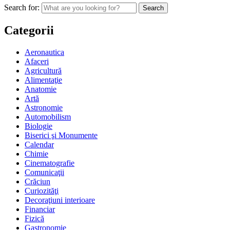
Search for:
Categorii
Aeronautica
Afaceri
Agricultură
Alimentaţie
Anatomie
Artă
Astronomie
Automobilism
Biologie
Biserici şi Monumente
Calendar
Chimie
Cinematografie
Comunicaţii
Crăciun
Curiozităţi
Decoraţiuni interioare
Financiar
Fizică
Gastronomie