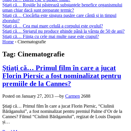
Știați că… Roşiile îsi păstrează substanţele benefice organismului
uman chiar dacă sunt preparate termic?
Ştiaţi că… Ciocârlia este singura pasăre care cântă şi in timpul
zborului?
Știaţi că… Cea mai mare celulă a corpului este ovulul?
Ştiaţi că… Stejarul nu produce ghinde până la vârsta de 50 de ani?
Ştiaţi că… Fiinţa cu cele mai multe oase este crapul?
Home
›
Cinematografie
Tag:
Cinematografie
Ştiaţi că… Primul film în care a jucat
Florin Piersic a fost nominalizat pentru
premiile de la Cannes?
Posted on
January 27, 2013
—by
Carmen
2688
Ştiaţi că… Primul film în care a jucat Florin Piersic, “Ciulinii
Bărăganului”, a fost nominalizat pentru premiul Palme d’Or de la
Cannes? Filmul “Ciulinii Bărăganului”, regizat de Louis Daquin
și…