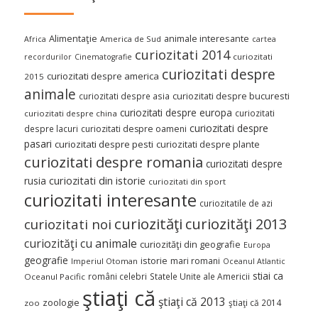
Alimentaţie
animale interesante
America de Sud
Africa
cartea
curiozitati 2014
curiozitati
recordurilor
Cinematografie
curiozitati despre
curiozitati despre america
2015
animale
curiozitati despre asia
curiozitati despre bucuresti
curiozitati despre europa
curiozitati
curiozitati despre china
curiozitati despre
despre lacuri
curiozitati despre oameni
pasari
curiozitati despre pesti
curiozitati despre plante
curiozitati despre romania
curiozitati despre
curiozitati din istorie
rusia
curiozitati din sport
curiozitati interesante
curiozitatile de azi
curiozităţi
curiozităţi 2013
curiozitati noi
curiozităţi cu animale
curiozităţi din geografie
Europa
geografie
istorie
mari romani
Imperiul Otoman
Oceanul Atlantic
stiai ca
români celebri
Statele Unite ale Americii
Oceanul Pacific
ştiaţi că
ştiaţi că 2013
zoologie
ştiaţi că 2014
zoo