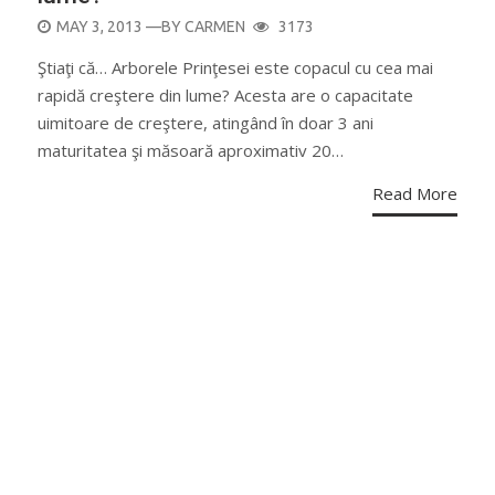
POSTED
MAY 3, 2013
—BY
CARMEN
3173
ON
Ştiaţi că… Arborele Prinţesei este copacul cu cea mai
rapidă creştere din lume? Acesta are o capacitate
uimitoare de creştere, atingând în doar 3 ani
maturitatea şi măsoară aproximativ 20…
Read More