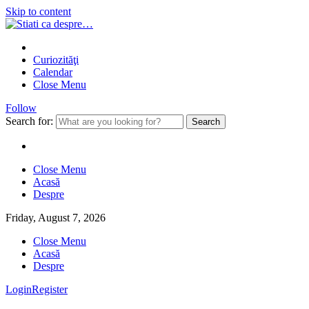
Skip to content
Curiozităţi
Calendar
Close Menu
Follow
Search for:
Close Menu
Acasă
Despre
Friday, August 7, 2026
Close Menu
Acasă
Despre
Login
Register