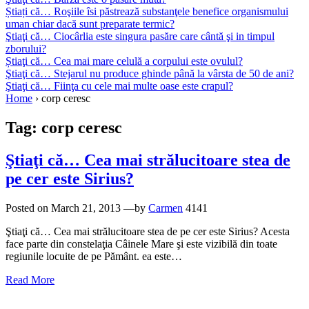
Știați că… Roşiile îsi păstrează substanţele benefice organismului
uman chiar dacă sunt preparate termic?
Ştiaţi că… Ciocârlia este singura pasăre care cântă şi in timpul
zborului?
Știaţi că… Cea mai mare celulă a corpului este ovulul?
Ştiaţi că… Stejarul nu produce ghinde până la vârsta de 50 de ani?
Ştiaţi că… Fiinţa cu cele mai multe oase este crapul?
Home
›
corp ceresc
Tag:
corp ceresc
Ştiaţi că… Cea mai strălucitoare stea de
pe cer este Sirius?
Posted on
March 21, 2013
—by
Carmen
4141
Ştiaţi că… Cea mai strălucitoare stea de pe cer este Sirius? Acesta
face parte din constelaţia Câinele Mare şi este vizibilă din toate
regiunile locuite de pe Pământ. ea este…
Read More