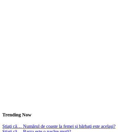
Trending Now
Ştiaţi că… Numărul de coaste la femei şi bărbaţi este acelaşi?
Ştiaţi că… Barza este o pasăre mută?