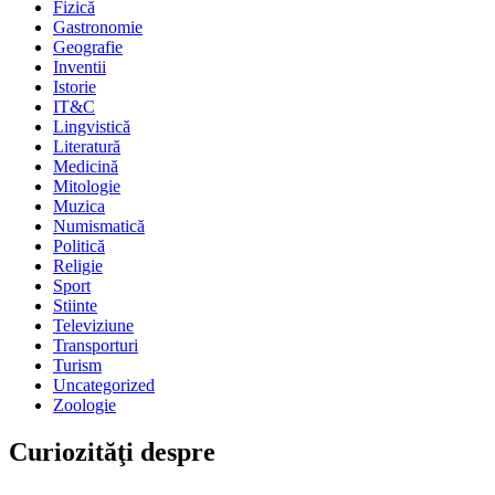
Fizică
Gastronomie
Geografie
Inventii
Istorie
IT&C
Lingvistică
Literatură
Medicină
Mitologie
Muzica
Numismatică
Politică
Religie
Sport
Stiinte
Televiziune
Transporturi
Turism
Uncategorized
Zoologie
Curiozităţi despre