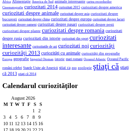
Alimentaţie
animale interesante
America de Sud
Africa
cartea recordurilor
curiozitati 2014
curiozitati despre america
curiozitati 2015
Cinematografie
curiozitati despre animale
curiozitati despre asia
curiozitati despre
curiozitati despre europa
bucuresti
curiozitati despre lacuri
curiozitati despre china
curiozitati despre pasari
curiozitati despre pesti
curiozitati despre oameni
curiozitati despre romania
curiozitati
curiozitati despre plante
curiozitati
curiozitati din istorie
despre rusia
curiozitati din sport
interesante
curiozităţi
curiozitati noi
curiozitatile de azi
curiozităţi 2013
curiozităţi cu animale
curiozităţi din geografie
geografie
istorie
mari romani
Imperiul Otoman
Oceanul Pacific
Europa
Oceanul Atlantic
ştiaţi că
ştiaţi
stiai ca
români celebri
Statele Unite ale Americii
zoologie
zoo
că 2013
ştiaţi că 2014
Calendarul curiozităţilor
August 2026
M
T
W
T
F
S
S
1
2
3
4
5
6
7
8
9
10
11
12
13
14
15
16
17
18
19
20
21
22
23