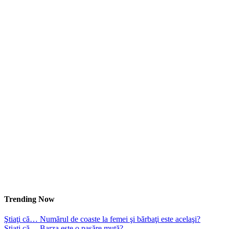
Trending Now
Ştiaţi că… Numărul de coaste la femei şi bărbaţi este acelaşi?
Ştiaţi că… Barza este o pasăre mută?