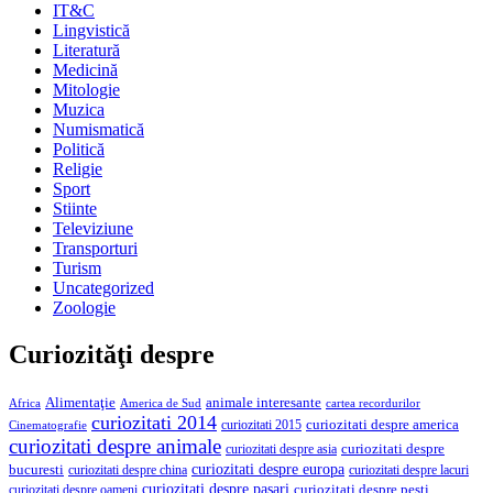
IT&C
Lingvistică
Literatură
Medicină
Mitologie
Muzica
Numismatică
Politică
Religie
Sport
Stiinte
Televiziune
Transporturi
Turism
Uncategorized
Zoologie
Curiozităţi despre
Alimentaţie
animale interesante
America de Sud
Africa
cartea recordurilor
curiozitati 2014
curiozitati despre america
curiozitati 2015
Cinematografie
curiozitati despre animale
curiozitati despre asia
curiozitati despre
curiozitati despre europa
bucuresti
curiozitati despre lacuri
curiozitati despre china
curiozitati despre pasari
curiozitati despre pesti
curiozitati despre oameni