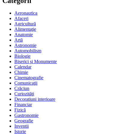
Categorii
Aeronautica
Afaceri
Agricultură
Alimentaţie
Anatomie
Artă
Astronomie
Automobilism
Biologie
Biserici şi Monumente
Calendar
Chimie
Cinematografie
Comunicaţii
Crăciun
Curiozităţi
Decoraţiuni interioare
Financiar
Fizică
Gastronomie
Geografie
Inventii
Istorie