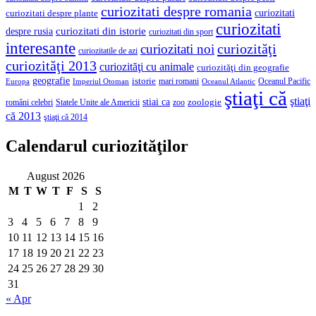
curiozitati despre romania
curiozitati
curiozitati despre plante
curiozitati
curiozitati din istorie
despre rusia
curiozitati din sport
interesante
curiozităţi
curiozitati noi
curiozitatile de azi
curiozităţi 2013
curiozităţi cu animale
curiozităţi din geografie
geografie
istorie
mari romani
Imperiul Otoman
Oceanul Pacific
Europa
Oceanul Atlantic
ştiaţi că
ştiaţi
stiai ca
români celebri
Statele Unite ale Americii
zoologie
zoo
că 2013
ştiaţi că 2014
Calendarul curiozităţilor
August 2026
M
T
W
T
F
S
S
1
2
3
4
5
6
7
8
9
10
11
12
13
14
15
16
17
18
19
20
21
22
23
24
25
26
27
28
29
30
31
« Apr