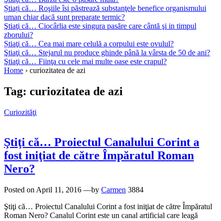
Știați că… Roşiile îsi păstrează substanţele benefice organismului
uman chiar dacă sunt preparate termic?
Ştiaţi că… Ciocârlia este singura pasăre care cântă şi in timpul
zborului?
Știaţi că… Cea mai mare celulă a corpului este ovulul?
Ştiaţi că… Stejarul nu produce ghinde până la vârsta de 50 de ani?
Ştiaţi că… Fiinţa cu cele mai multe oase este crapul?
Home
›
curiozitatea de azi
Tag:
curiozitatea de azi
Curiozităţi
Ştiţi că… Proiectul Canalului Corint a
fost iniţiat de către Împăratul Roman
Nero?
Posted on
April 11, 2016
—by
Carmen
3884
Ştiţi că… Proiectul Canalului Corint a fost iniţiat de către Împăratul
Roman Nero? Canalul Corint este un canal artificial care leagă