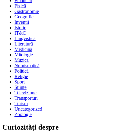
Financiar
Fizică
Gastronomie
Geografie
Inventii
Istorie
IT&C
Lingvistică
Literatură
Medicină
Mitologie
Muzica
Numismatică
Politică
Religie
Sport
Stiinte
Televiziune
Transporturi
Turism
Uncategorized
Zoologie
Curiozităţi despre