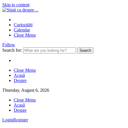
Skip to content
Curiozităţi
Calendar
Close Menu
Follow
Search for:
Close Menu
Acasă
Despre
Thursday, August 6, 2026
Close Menu
Acasă
Despre
Login
Register