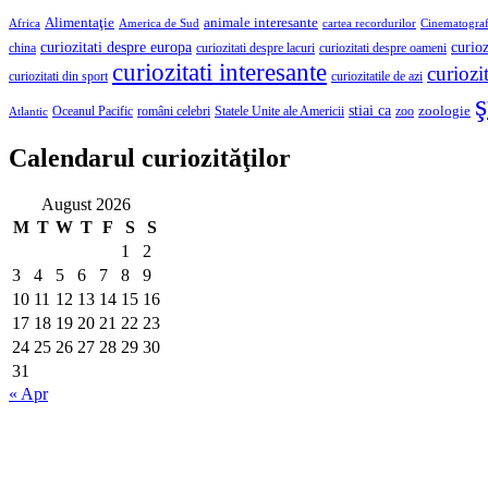
Alimentaţie
animale interesante
America de Sud
Africa
cartea recordurilor
Cinematograf
curioz
curiozitati despre europa
curiozitati despre lacuri
curiozitati despre oameni
china
curiozitati interesante
curiozit
curiozitatile de azi
curiozitati din sport
ş
stiai ca
români celebri
Statele Unite ale Americii
zoologie
Oceanul Pacific
zoo
Atlantic
Calendarul curiozităţilor
August 2026
M
T
W
T
F
S
S
1
2
3
4
5
6
7
8
9
10
11
12
13
14
15
16
17
18
19
20
21
22
23
24
25
26
27
28
29
30
31
« Apr