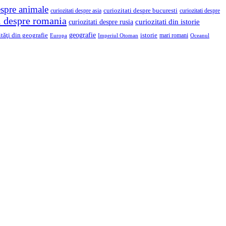
espre animale
curiozitati despre asia
curiozitati despre bucuresti
curiozitati despre
ti despre romania
curiozitati din istorie
curiozitati despre rusia
geografie
ităţi din geografie
istorie
mari romani
Imperiul Otoman
Europa
Oceanul