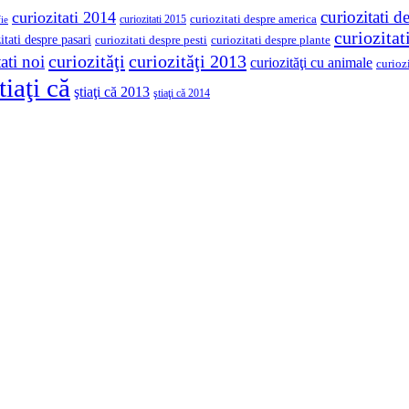
curiozitati d
curiozitati 2014
curiozitati despre america
curiozitati 2015
ie
curiozita
itati despre pasari
curiozitati despre pesti
curiozitati despre plante
curiozităţi
curiozităţi 2013
ati noi
curiozităţi cu animale
curioz
tiaţi că
ştiaţi că 2013
ştiaţi că 2014