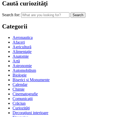
Caută curiozităţi
Search for:
Categorii
Aeronautica
Afaceri
Agricultură
Alimentaţie
Anatomie
Artă
Astronomie
Automobilism
Biologie
Biserici şi Monumente
Calendar
Chimie
Cinematografie
Comunicaţii
Crăciun
Curiozităţi
Decoraţiuni interioare