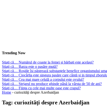
Trending Now
Ştiaţi că… Numărul de coaste la femei şi bărbaţi este acelaşi?
Ştiaţi că… Barza este o pasăre mută?
Știați că… Roşiile îsi păstrează substanţele benefice organismului uma
Ştiaţi că… Ciocârlia este singura pasăre care cântă şi in timpul zborul
Știaţi că… Cea mai mare celulă a corpului este ovulul?
Ştiaţi că… Stejarul nu produce ghinde până la vârsta de 50 de ani?
Ştiaţi că… Fiinţa cu cele mai multe oase este crapul?
Home
›
curiozităţi despre Azerbaidjan
Tag:
curiozităţi despre Azerbaidjan