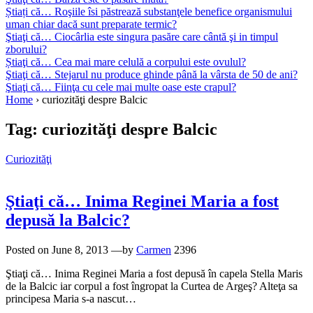
Știați că… Roşiile îsi păstrează substanţele benefice organismului
uman chiar dacă sunt preparate termic?
Ştiaţi că… Ciocârlia este singura pasăre care cântă şi in timpul
zborului?
Știaţi că… Cea mai mare celulă a corpului este ovulul?
Ştiaţi că… Stejarul nu produce ghinde până la vârsta de 50 de ani?
Ştiaţi că… Fiinţa cu cele mai multe oase este crapul?
Home
›
curiozităţi despre Balcic
Tag:
curiozităţi despre Balcic
Curiozităţi
Ştiaţi că… Inima Reginei Maria a fost
depusă la Balcic?
Posted on
June 8, 2013
—by
Carmen
2396
Ştiaţi că… Inima Reginei Maria a fost depusă în capela Stella Maris
de la Balcic iar corpul a fost îngropat la Curtea de Argeş? Alteţa sa
principesa Maria s-a nascut…