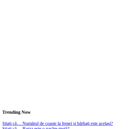
Trending Now
Ştiaţi că… Numărul de coaste la femei şi bărbaţi este acelaşi?
Ştiaţi că… Barza este o pasăre mută?