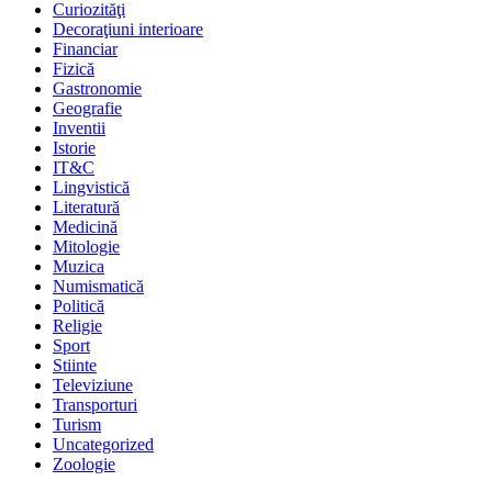
Curiozităţi
Decoraţiuni interioare
Financiar
Fizică
Gastronomie
Geografie
Inventii
Istorie
IT&C
Lingvistică
Literatură
Medicină
Mitologie
Muzica
Numismatică
Politică
Religie
Sport
Stiinte
Televiziune
Transporturi
Turism
Uncategorized
Zoologie