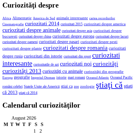
Curiozităţi despre
Alimentaţie
animale interesante
America de Sud
Africa
cartea recordurilor
curiozitati 2014
curiozitati despre america
curiozitati 2015
Cinematografie
curiozitati despre animale
curiozitati despre asia
curiozitati despre
curiozitati despre europa
bucuresti
curiozitati despre lacuri
curiozitati despre china
curiozitati despre pasari
curiozitati despre pesti
curiozitati despre oameni
curiozitati despre romania
curiozitati
curiozitati despre plante
curiozitati
curiozitati din istorie
despre rusia
curiozitati din sport
interesante
curiozităţi
curiozitati noi
curiozitatile de azi
curiozităţi 2013
curiozităţi cu animale
curiozităţi din geografie
geografie
istorie
mari romani
Imperiul Otoman
Oceanul Pacific
Europa
Oceanul Atlantic
ştiaţi că
ştiaţi
stiai ca
români celebri
Statele Unite ale Americii
zoologie
zoo
că 2013
ştiaţi că 2014
Calendarul curiozităţilor
August 2026
M
T
W
T
F
S
S
1
2