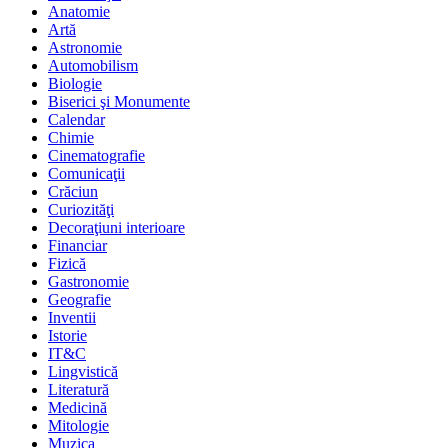
Anatomie
Artă
Astronomie
Automobilism
Biologie
Biserici şi Monumente
Calendar
Chimie
Cinematografie
Comunicaţii
Crăciun
Curiozităţi
Decoraţiuni interioare
Financiar
Fizică
Gastronomie
Geografie
Inventii
Istorie
IT&C
Lingvistică
Literatură
Medicină
Mitologie
Muzica