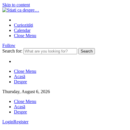
Skip to content
Curiozităţi
Calendar
Close Menu
Follow
Search for:
Close Menu
Acasă
Despre
Thursday, August 6, 2026
Close Menu
Acasă
Despre
Login
Register