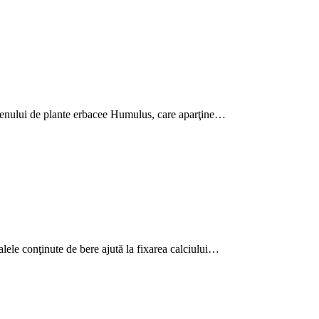
a genului de plante erbacee Humulus, care aparţine…
alele conţinute de bere ajută la fixarea calciului…