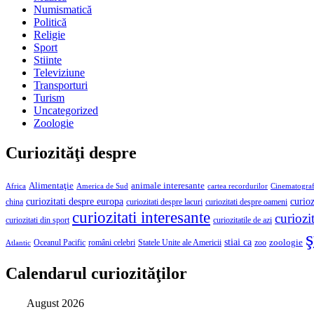
Numismatică
Politică
Religie
Sport
Stiinte
Televiziune
Transporturi
Turism
Uncategorized
Zoologie
Curiozităţi despre
Alimentaţie
animale interesante
America de Sud
Africa
cartea recordurilor
Cinematograf
curioz
curiozitati despre europa
curiozitati despre lacuri
curiozitati despre oameni
china
curiozitati interesante
curiozit
curiozitatile de azi
curiozitati din sport
ş
stiai ca
români celebri
Statele Unite ale Americii
zoologie
Oceanul Pacific
zoo
Atlantic
Calendarul curiozităţilor
August 2026