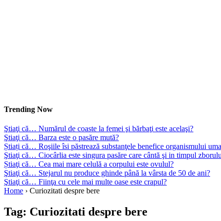
Trending Now
Ştiaţi că… Numărul de coaste la femei şi bărbaţi este acelaşi?
Ştiaţi că… Barza este o pasăre mută?
Știați că… Roşiile îsi păstrează substanţele benefice organismului uma
Ştiaţi că… Ciocârlia este singura pasăre care cântă şi in timpul zborul
Știaţi că… Cea mai mare celulă a corpului este ovulul?
Ştiaţi că… Stejarul nu produce ghinde până la vârsta de 50 de ani?
Ştiaţi că… Fiinţa cu cele mai multe oase este crapul?
Home
›
Curiozitati despre bere
Tag:
Curiozitati despre bere