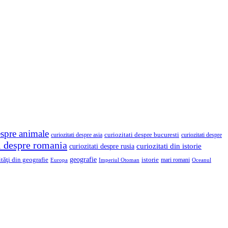
espre animale
curiozitati despre asia
curiozitati despre bucuresti
curiozitati despre
ti despre romania
curiozitati din istorie
curiozitati despre rusia
geografie
ităţi din geografie
istorie
mari romani
Imperiul Otoman
Europa
Oceanul