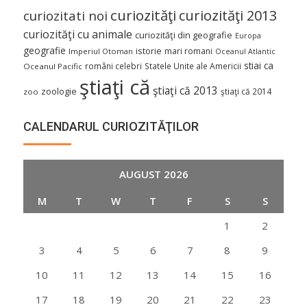
curiozităţi
curiozităţi 2013
curiozitati noi
curiozităţi cu animale
curiozităţi din geografie
Europa
geografie
istorie
mari romani
Imperiul Otoman
Oceanul Atlantic
stiai ca
români celebri
Statele Unite ale Americii
Oceanul Pacific
ştiaţi că
ştiaţi că 2013
zoologie
ştiaţi că 2014
zoo
CALENDARUL CURIOZITĂŢILOR
AUGUST 2026
M
T
W
T
F
S
S
1
2
3
4
5
6
7
8
9
10
11
12
13
14
15
16
17
18
19
20
21
22
23