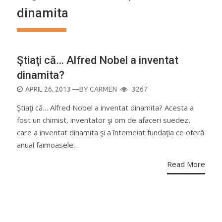
dinamita
Ştiaţi că… Alfred Nobel a inventat
dinamita?
POSTED
APRIL 26, 2013
—BY
CARMEN
3267
ON
Ştiaţi că… Alfred Nobel a inventat dinamita? Acesta a
fost un chimist, inventator şi om de afaceri suedez,
care a inventat dinamita şi a întemeiat fundaţia ce oferă
anual faimoasele…
Read More