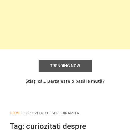
TRENDING NOW
aţi
Ştiaţi că… Barza este o pasăre mută?
Știa
o
›
HOME
CURIOZITATI DESPRE DINAMITA
Tag:
curiozitati despre