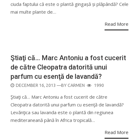
ciuda faptului că este o plantă gingașă și plăpândă? Cele
mai multe plante de…
Read More
AGRICULTURĂ
Ştiaţi că… Marc Antoniu a fost cucerit
de către Cleopatra datorită unui
parfum cu esenţă de lavandă?
POSTED
DECEMBER 16, 2013
—BY
CARMEN
1990
ON
Ştiaţi că… Marc Antoniu a fost cucerit de către
Cleopatra datorită unui parfum cu esenţă de lavandă?
Levănţica sau lavanda este o plantă din regiunea
mediteraneană până în Africa tropicală…
Read More