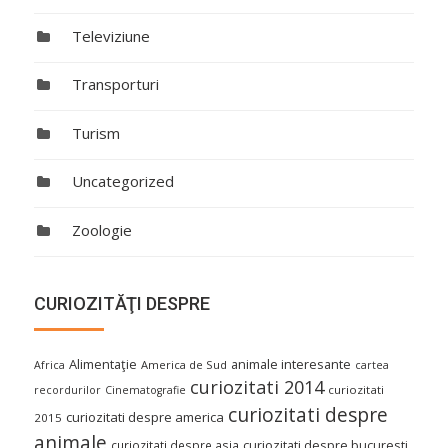
Televiziune
Transporturi
Turism
Uncategorized
Zoologie
CURIOZITĂŢI DESPRE
Alimentaţie
animale interesante
America de Sud
Africa
cartea
curiozitati 2014
curiozitati
recordurilor
Cinematografie
curiozitati despre
curiozitati despre america
2015
animale
curiozitati despre asia
curiozitati despre bucuresti