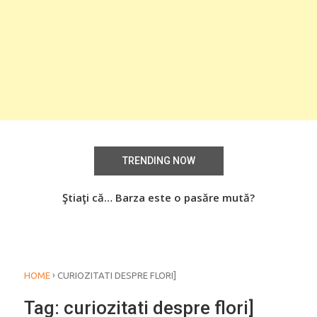
TRENDING NOW
Știați că… Roşiile îsi păstrează substanţele benefice
Ştiaţi că… Barza este o pasăre mută?
Şti
organismului uman chiar dacă sunt preparate
termic?
›
HOME
CURIOZITATI DESPRE FLORI]
Tag:
curiozitati despre flori]