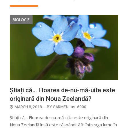
BIOLOGIE
Știați că… Floarea de-nu-mă-uita este
originară din Noua Zeelandă?
POSTED
MARCH 8, 2018
—BY
CARMEN
6900
ON
Știați că… Floarea de-nu-mă-uita este originară din
Noua Zeelandă însă este răspândită în întreaga lume în