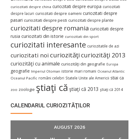
curiozitati despre europa
curiozitati
curiozitati despre china
curiozitati despre
despre lacuri
curiozitati despre oameni
pasari
curiozitati despre pesti
curiozitati despre plante
curiozitati despre romania
curiozitati despre
curiozitati din istorie
rusia
curiozitati din sport
curiozitati interesante
curiozitatile de azi
curiozităţi
curiozităţi 2013
curiozitati noi
curiozităţi cu animale
curiozităţi din geografie
Europa
geografie
istorie
mari romani
Imperiul Otoman
Oceanul Atlantic
stiai ca
români celebri
Statele Unite ale Americii
Oceanul Pacific
ştiaţi că
ştiaţi că 2013
zoologie
ştiaţi că 2014
zoo
CALENDARUL CURIOZITĂŢILOR
AUGUST 2026