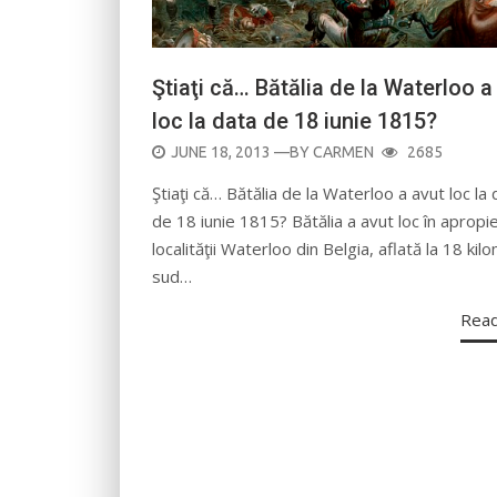
Ştiaţi că… Bătălia de la Waterloo a
loc la data de 18 iunie 1815?
POSTED
JUNE 18, 2013
—BY
CARMEN
2685
ON
Ştiaţi că… Bătălia de la Waterloo a avut loc la
de 18 iunie 1815? Bătălia a avut loc în apropi
localităţii Waterloo din Belgia, aflată la 18 kil
sud…
Rea