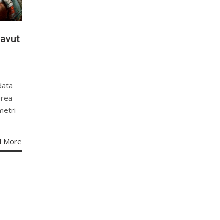
 avut
 data
erea
ometri
d More