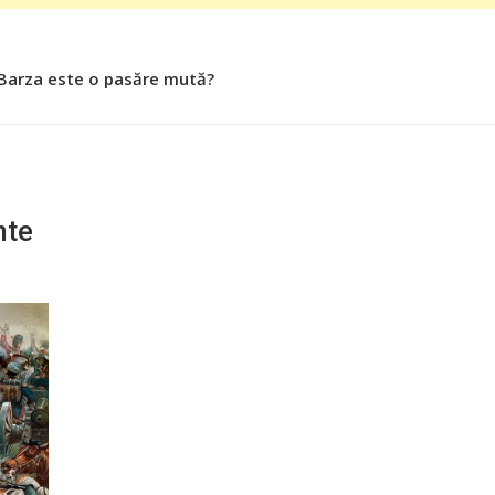
 Barza este o pasăre mută?
 Roşiile îsi păstrează substanţele benefice organismului uman
nte