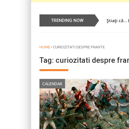
Ştiaţi că…
Știați că…
TRENDING NOW
›
HOME
CURIOZITATI DESPRE FRANTE
Tag:
curiozitati despre fra
CALENDAR