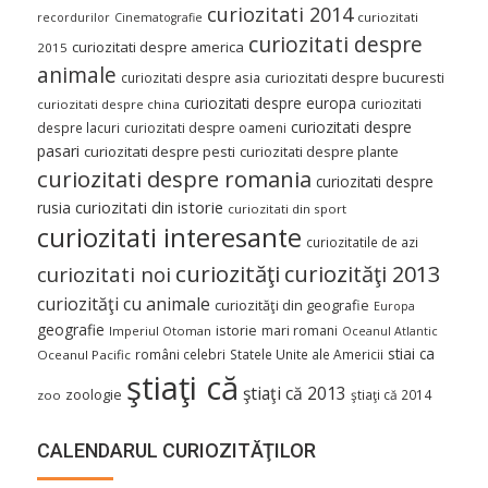
curiozitati 2014
curiozitati
recordurilor
Cinematografie
curiozitati despre
curiozitati despre america
2015
animale
curiozitati despre asia
curiozitati despre bucuresti
curiozitati despre europa
curiozitati
curiozitati despre china
curiozitati despre
despre lacuri
curiozitati despre oameni
pasari
curiozitati despre pesti
curiozitati despre plante
curiozitati despre romania
curiozitati despre
curiozitati din istorie
rusia
curiozitati din sport
curiozitati interesante
curiozitatile de azi
curiozităţi
curiozităţi 2013
curiozitati noi
curiozităţi cu animale
curiozităţi din geografie
Europa
geografie
istorie
mari romani
Imperiul Otoman
Oceanul Atlantic
stiai ca
români celebri
Statele Unite ale Americii
Oceanul Pacific
ştiaţi că
ştiaţi că 2013
zoologie
ştiaţi că 2014
zoo
CALENDARUL CURIOZITĂŢILOR