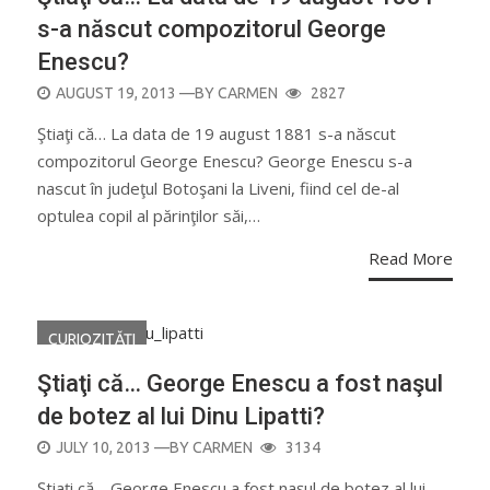
s-a născut compozitorul George
Enescu?
POSTED
AUGUST 19, 2013
—BY
CARMEN
2827
ON
Ştiaţi că… La data de 19 august 1881 s-a născut
compozitorul George Enescu? George Enescu s-a
nascut în judeţul Botoşani la Liveni, fiind cel de-al
optulea copil al părinţilor săi,…
Read More
CURIOZITĂŢI
Ştiaţi că… George Enescu a fost naşul
de botez al lui Dinu Lipatti?
POSTED
JULY 10, 2013
—BY
CARMEN
3134
ON
Ştiaţi că… George Enescu a fost naşul de botez al lui