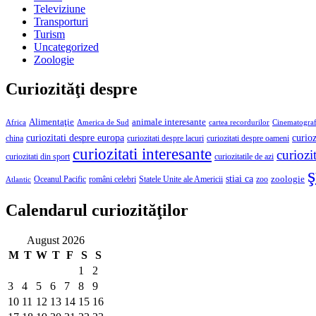
Televiziune
Transporturi
Turism
Uncategorized
Zoologie
Curiozităţi despre
Alimentaţie
animale interesante
America de Sud
Africa
cartea recordurilor
Cinematograf
curioz
curiozitati despre europa
curiozitati despre lacuri
curiozitati despre oameni
china
curiozitati interesante
curiozit
curiozitatile de azi
curiozitati din sport
ş
stiai ca
români celebri
Statele Unite ale Americii
zoologie
Oceanul Pacific
zoo
Atlantic
Calendarul curiozităţilor
August 2026
M
T
W
T
F
S
S
1
2
3
4
5
6
7
8
9
10
11
12
13
14
15
16