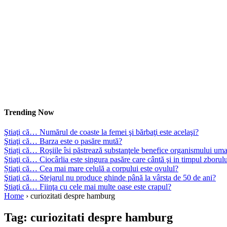
Trending Now
Ştiaţi că… Numărul de coaste la femei şi bărbaţi este acelaşi?
Ştiaţi că… Barza este o pasăre mută?
Știați că… Roşiile îsi păstrează substanţele benefice organismului uma
Ştiaţi că… Ciocârlia este singura pasăre care cântă şi in timpul zborul
Știaţi că… Cea mai mare celulă a corpului este ovulul?
Ştiaţi că… Stejarul nu produce ghinde până la vârsta de 50 de ani?
Ştiaţi că… Fiinţa cu cele mai multe oase este crapul?
Home
›
curiozitati despre hamburg
Tag:
curiozitati despre hamburg