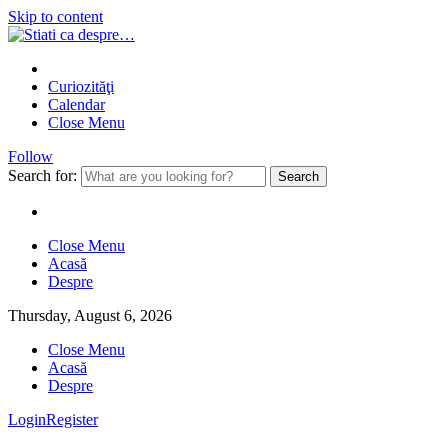
Skip to content
Curiozităţi
Calendar
Close Menu
Follow
Search for:
Close Menu
Acasă
Despre
Thursday, August 6, 2026
Close Menu
Acasă
Despre
Login
Register