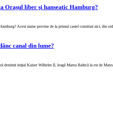
ca Oraşul liber şi hanseatic Hamburg?
 Hamburg? Acest nume provine de la primul castel construit aici, din o
 adânc canal din lume?
lul denimit iniţial Kaiser Wilhelm II, leagă Marea Baltică la est de Mar