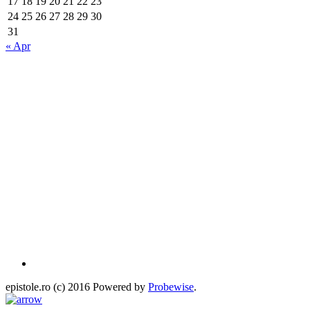
17
18
19
20
21
22
23
24
25
26
27
28
29
30
31
« Apr
epistole.ro (c) 2016 Powered by
Probewise
.