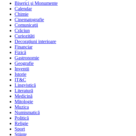
Biserici şi Monumente
Calendar
Chimie
Cinematografie
Comunicaţii
Crăciun
Curiozităţi
Decoraţiuni interioare
Financiar
Fizică
Gastronomie
Geografie
Inventii
Istorie
IT&C
Lingvistică
Literatură
Medicină
Mitologie
Muzica
Numismatică
Politică
Religie
Sport
Stiinte