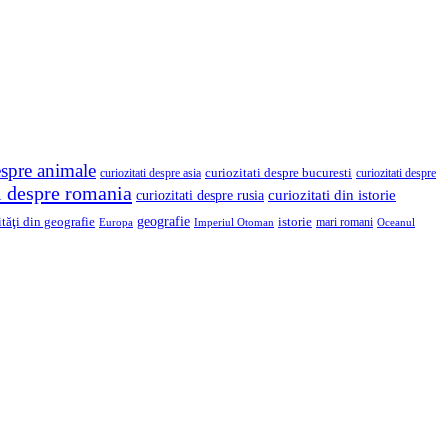
espre animale
curiozitati despre asia
curiozitati despre bucuresti
curiozitati despre
ti despre romania
curiozitati din istorie
curiozitati despre rusia
geografie
ităţi din geografie
istorie
mari romani
Imperiul Otoman
Europa
Oceanul