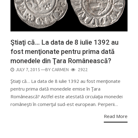
Ştiaţi că… La data de 8 iulie 1392 au
fost menţionate pentru prima dată
monedele din Ţara Românească?
POSTED
JULY 7, 2015
—BY
CARMEN
2922
ON
Ştiaţi că… La data de 8 iulie 1392 au fost menţionate
pentru prima dată monedele emise în Ţara
Românească? Astfel este atestată circulaţia monedei
româneşti în comerţul sud-est european. Perperii…
Read More