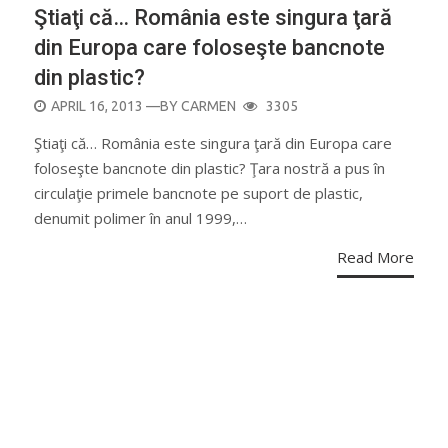
Ştiaţi că… România este singura ţară
din Europa care foloseşte bancnote
din plastic?
POSTED
APRIL 16, 2013
—BY
CARMEN
3305
ON
Ştiaţi că… România este singura ţară din Europa care
foloseşte bancnote din plastic? Ţara nostră a pus în
circulaţie primele bancnote pe suport de plastic,
denumit polimer în anul 1999,…
Read More