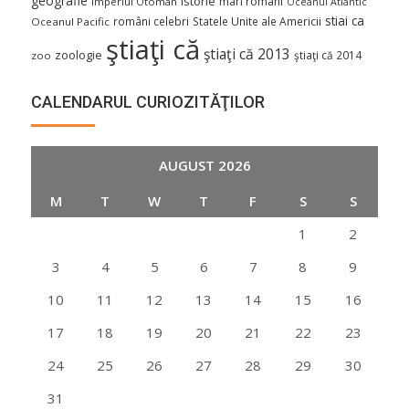
geografie
istorie
mari romani
Imperiul Otoman
Oceanul Atlantic
stiai ca
români celebri
Statele Unite ale Americii
Oceanul Pacific
ştiaţi că
ştiaţi că 2013
zoologie
ştiaţi că 2014
zoo
CALENDARUL CURIOZITĂŢILOR
AUGUST 2026
M
T
W
T
F
S
S
1
2
3
4
5
6
7
8
9
10
11
12
13
14
15
16
17
18
19
20
21
22
23
24
25
26
27
28
29
30
31