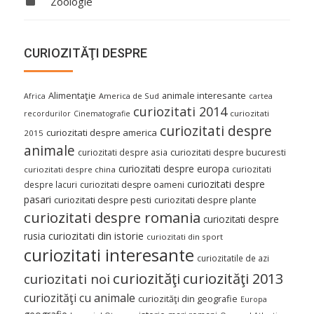
Zoologie
CURIOZITĂŢI DESPRE
Alimentaţie
animale interesante
America de Sud
Africa
cartea
curiozitati 2014
curiozitati
recordurilor
Cinematografie
curiozitati despre
curiozitati despre america
2015
animale
curiozitati despre asia
curiozitati despre bucuresti
curiozitati despre europa
curiozitati
curiozitati despre china
curiozitati despre
despre lacuri
curiozitati despre oameni
pasari
curiozitati despre pesti
curiozitati despre plante
curiozitati despre romania
curiozitati despre
curiozitati din istorie
rusia
curiozitati din sport
curiozitati interesante
curiozitatile de azi
curiozităţi
curiozităţi 2013
curiozitati noi
curiozităţi cu animale
curiozităţi din geografie
Europa