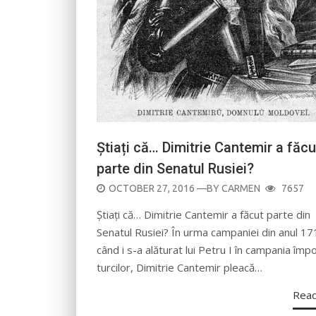
Știați că… Dimitrie Cantemir a făcu
parte din Senatul Rusiei?
POSTED
OCTOBER 27, 2016
—BY
CARMEN
7657
ON
Știați că… Dimitrie Cantemir a făcut parte din
Senatul Rusiei? În urma campaniei din anul 1
când i s-a alăturat lui Petru I în campania împ
turcilor, Dimitrie Cantemir pleacă…
Rea