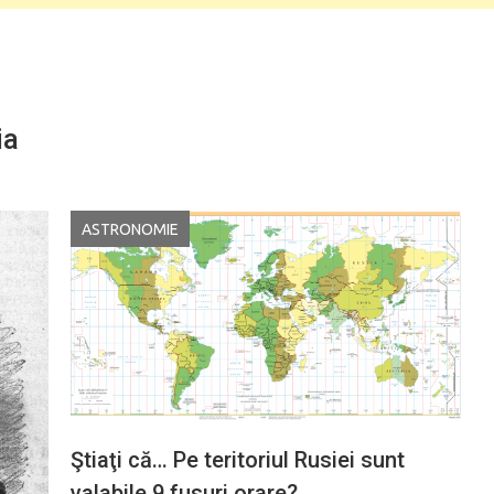
ia
ASTRONOMIE
Ştiaţi că… Pe teritoriul Rusiei sunt
valabile 9 fusuri orare?