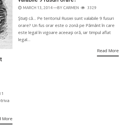
POSTED
MARCH 13, 2014
—BY
CARMEN
3329
ON
Ştiaţi că… Pe teritoriul Rusiei sunt valabile 9 fusuri
orare? Un fus orar este o zonă pe Pământ în care
este legal în vigoare aceeaşi oră, iar timpul aflat
legal…
Read More
t
711
otriva
d More