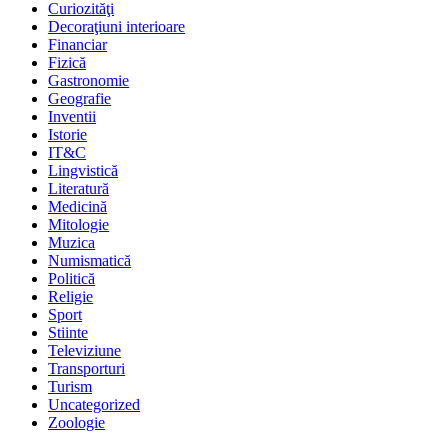
Curiozităţi
Decoraţiuni interioare
Financiar
Fizică
Gastronomie
Geografie
Inventii
Istorie
IT&C
Lingvistică
Literatură
Medicină
Mitologie
Muzica
Numismatică
Politică
Religie
Sport
Stiinte
Televiziune
Transporturi
Turism
Uncategorized
Zoologie