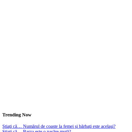
Trending Now
Ştiaţi că… Numărul de coaste la femei şi bărbaţi este acelaşi?
Ştiaţi că… Barza este o pasăre mută?