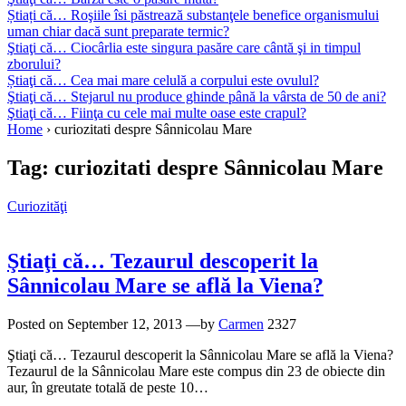
Știați că… Roşiile îsi păstrează substanţele benefice organismului
uman chiar dacă sunt preparate termic?
Ştiaţi că… Ciocârlia este singura pasăre care cântă şi in timpul
zborului?
Știaţi că… Cea mai mare celulă a corpului este ovulul?
Ştiaţi că… Stejarul nu produce ghinde până la vârsta de 50 de ani?
Ştiaţi că… Fiinţa cu cele mai multe oase este crapul?
Home
›
curiozitati despre Sânnicolau Mare
Tag:
curiozitati despre Sânnicolau Mare
Curiozităţi
Ştiaţi că… Tezaurul descoperit la
Sânnicolau Mare se află la Viena?
Posted on
September 12, 2013
—by
Carmen
2327
Ştiaţi că… Tezaurul descoperit la Sânnicolau Mare se află la Viena?
Tezaurul de la Sânnicolau Mare este compus din 23 de obiecte din
aur, în greutate totală de peste 10…