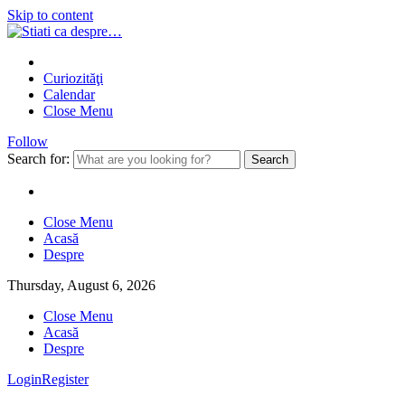
Skip to content
Curiozităţi
Calendar
Close Menu
Follow
Search for:
Close Menu
Acasă
Despre
Thursday, August 6, 2026
Close Menu
Acasă
Despre
Login
Register