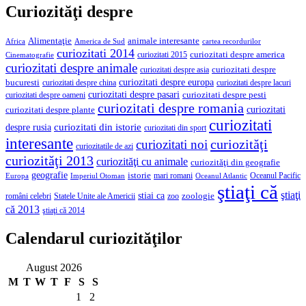
Curiozităţi despre
Alimentaţie
animale interesante
America de Sud
Africa
cartea recordurilor
curiozitati 2014
curiozitati despre america
curiozitati 2015
Cinematografie
curiozitati despre animale
curiozitati despre asia
curiozitati despre
curiozitati despre europa
bucuresti
curiozitati despre lacuri
curiozitati despre china
curiozitati despre pasari
curiozitati despre pesti
curiozitati despre oameni
curiozitati despre romania
curiozitati
curiozitati despre plante
curiozitati
curiozitati din istorie
despre rusia
curiozitati din sport
interesante
curiozităţi
curiozitati noi
curiozitatile de azi
curiozităţi 2013
curiozităţi cu animale
curiozităţi din geografie
geografie
istorie
mari romani
Imperiul Otoman
Oceanul Pacific
Europa
Oceanul Atlantic
ştiaţi că
ştiaţi
stiai ca
români celebri
Statele Unite ale Americii
zoologie
zoo
că 2013
ştiaţi că 2014
Calendarul curiozităţilor
August 2026
M
T
W
T
F
S
S
1
2