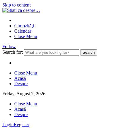
Skip to content
Curiozităţi
Calendar
Close Menu
Follow
Search for:
Close Menu
Acasă
Despre
Friday, August 7, 2026
Close Menu
Acasă
Despre
Login
Register