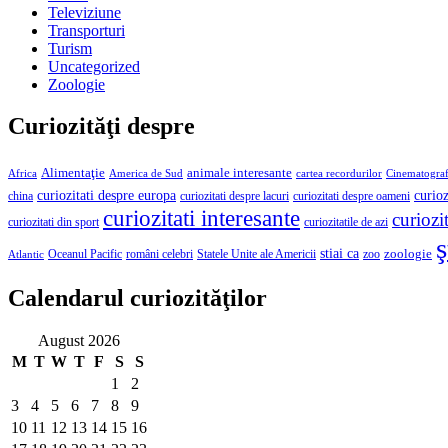
Televiziune
Transporturi
Turism
Uncategorized
Zoologie
Curiozităţi despre
Alimentaţie
animale interesante
America de Sud
Africa
cartea recordurilor
Cinematograf
curioz
curiozitati despre europa
curiozitati despre lacuri
curiozitati despre oameni
china
curiozitati interesante
curiozit
curiozitatile de azi
curiozitati din sport
ş
stiai ca
români celebri
Statele Unite ale Americii
zoologie
Oceanul Pacific
zoo
Atlantic
Calendarul curiozităţilor
August 2026
M
T
W
T
F
S
S
1
2
3
4
5
6
7
8
9
10
11
12
13
14
15
16