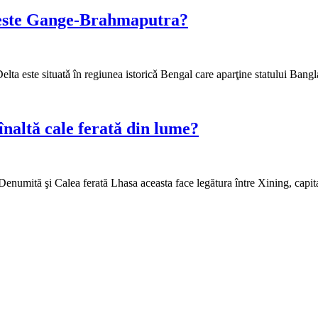
b este Gange-Brahmaputra?
ta este situatǎ în regiunea istoricǎ Bengal care aparţine statului Bang
înaltă cale ferată din lume?
? Denumită şi Calea ferată Lhasa aceasta face legătura între Xining, cap