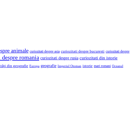
espre animale
curiozitati despre asia
curiozitati despre bucuresti
curiozitati despre
ti despre romania
curiozitati din istorie
curiozitati despre rusia
geografie
ităţi din geografie
istorie
mari romani
Imperiul Otoman
Europa
Oceanul