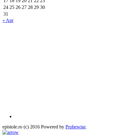
17
18
19
20
21
22
23
24
25
26
27
28
29
30
31
« Apr
epistole.ro (c) 2016 Powered by
Probewise
.