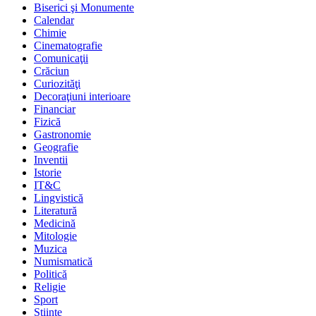
Biserici şi Monumente
Calendar
Chimie
Cinematografie
Comunicaţii
Crăciun
Curiozităţi
Decoraţiuni interioare
Financiar
Fizică
Gastronomie
Geografie
Inventii
Istorie
IT&C
Lingvistică
Literatură
Medicină
Mitologie
Muzica
Numismatică
Politică
Religie
Sport
Stiinte