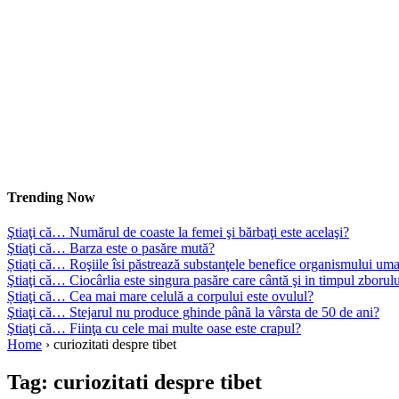
Trending Now
Ştiaţi că… Numărul de coaste la femei şi bărbaţi este acelaşi?
Ştiaţi că… Barza este o pasăre mută?
Știați că… Roşiile îsi păstrează substanţele benefice organismului uma
Ştiaţi că… Ciocârlia este singura pasăre care cântă şi in timpul zborul
Știaţi că… Cea mai mare celulă a corpului este ovulul?
Ştiaţi că… Stejarul nu produce ghinde până la vârsta de 50 de ani?
Ştiaţi că… Fiinţa cu cele mai multe oase este crapul?
Home
›
curiozitati despre tibet
Tag:
curiozitati despre tibet