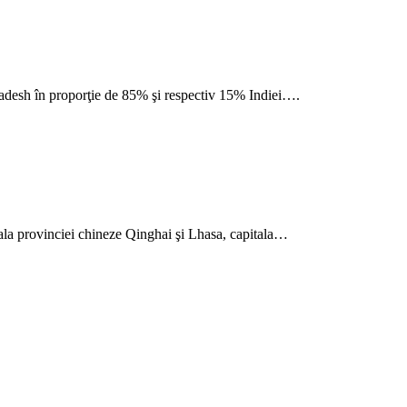
ladesh în proporţie de 85% şi respectiv 15% Indiei….
itala provinciei chineze Qinghai şi Lhasa, capitala…