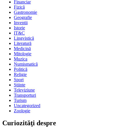
Financiar
Fizică
Gastronomie
Geografie
Inventii
Istorie
IT&C
Lingvistică
Literatură
Medicină
Mitologie
Muzica
Numismatică
Politică
Religie
Sport
Stiinte
Televiziune
Transporturi
Turism
Uncategorized
Zoologie
Curiozităţi despre