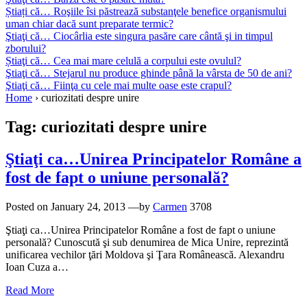
Știați că… Roşiile îsi păstrează substanţele benefice organismului
uman chiar dacă sunt preparate termic?
Ştiaţi că… Ciocârlia este singura pasăre care cântă şi in timpul
zborului?
Știaţi că… Cea mai mare celulă a corpului este ovulul?
Ştiaţi că… Stejarul nu produce ghinde până la vârsta de 50 de ani?
Ştiaţi că… Fiinţa cu cele mai multe oase este crapul?
Home
›
curiozitati despre unire
Tag:
curiozitati despre unire
Ştiaţi ca…Unirea Principatelor Române a
fost de fapt o uniune personală?
Posted on
January 24, 2013
—by
Carmen
3708
Ştiaţi ca…Unirea Principatelor Române a fost de fapt o uniune
personală? Cunoscută şi sub denumirea de Mica Unire, reprezintă
unificarea vechilor ţări Moldova şi Ţara Românească. Alexandru
Ioan Cuza a…
Read More