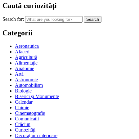
Caută curiozităţi
Search for:
Categorii
Aeronautica
Afaceri
Agricultură
Alimentaţie
Anatomie
Artă
Astronomie
Automobilism
Biologie
Biserici şi Monumente
Calendar
Chimie
Cinematografie
Comunicaţii
Crăciun
Curiozităţi
Decoraţiuni interioare