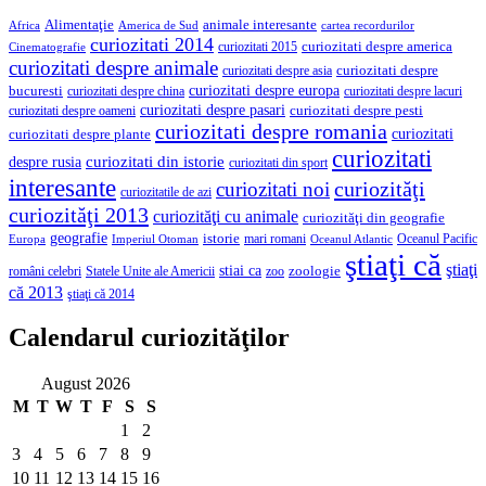
Alimentaţie
animale interesante
America de Sud
Africa
cartea recordurilor
curiozitati 2014
curiozitati despre america
curiozitati 2015
Cinematografie
curiozitati despre animale
curiozitati despre asia
curiozitati despre
curiozitati despre europa
bucuresti
curiozitati despre lacuri
curiozitati despre china
curiozitati despre pasari
curiozitati despre pesti
curiozitati despre oameni
curiozitati despre romania
curiozitati
curiozitati despre plante
curiozitati
curiozitati din istorie
despre rusia
curiozitati din sport
interesante
curiozităţi
curiozitati noi
curiozitatile de azi
curiozităţi 2013
curiozităţi cu animale
curiozităţi din geografie
geografie
istorie
mari romani
Imperiul Otoman
Oceanul Pacific
Europa
Oceanul Atlantic
ştiaţi că
ştiaţi
stiai ca
români celebri
Statele Unite ale Americii
zoologie
zoo
că 2013
ştiaţi că 2014
Calendarul curiozităţilor
August 2026
M
T
W
T
F
S
S
1
2
3
4
5
6
7
8
9
10
11
12
13
14
15
16