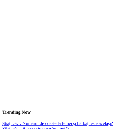
Trending Now
Ştiaţi că… Numărul de coaste la femei şi bărbaţi este acelaşi?
Ştiaţi că… Barza este o pasăre mută?