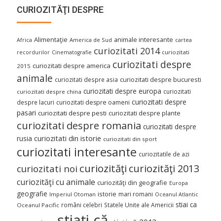
CURIOZITĂŢI DESPRE
Alimentaţie
animale interesante
America de Sud
Africa
cartea
curiozitati 2014
curiozitati
recordurilor
Cinematografie
curiozitati despre
curiozitati despre america
2015
animale
curiozitati despre asia
curiozitati despre bucuresti
curiozitati despre europa
curiozitati
curiozitati despre china
curiozitati despre
despre lacuri
curiozitati despre oameni
pasari
curiozitati despre pesti
curiozitati despre plante
curiozitati despre romania
curiozitati despre
curiozitati din istorie
rusia
curiozitati din sport
curiozitati interesante
curiozitatile de azi
curiozităţi
curiozităţi 2013
curiozitati noi
curiozităţi cu animale
curiozităţi din geografie
Europa
geografie
istorie
mari romani
Imperiul Otoman
Oceanul Atlantic
stiai ca
români celebri
Statele Unite ale Americii
Oceanul Pacific
ştiaţi că