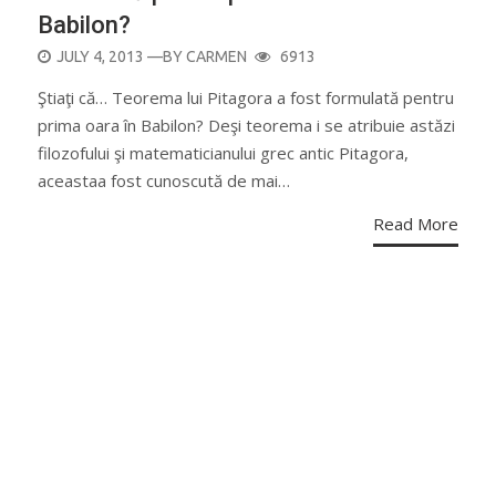
Babilon?
POSTED
JULY 4, 2013
—BY
CARMEN
6913
ON
Ştiaţi că… Teorema lui Pitagora a fost formulată pentru
prima oara în Babilon? Deşi teorema i se atribuie astăzi
filozofului şi matematicianului grec antic Pitagora,
aceastaa fost cunoscută de mai…
Read More